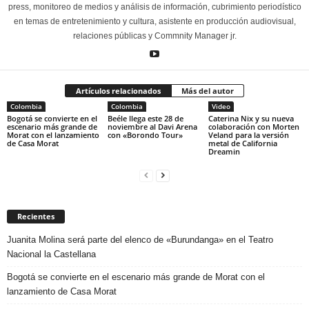
press, monitoreo de medios y análisis de información, cubrimiento periodístico
en temas de entretenimiento y cultura, asistente en producción audiovisual,
relaciones públicas y Commnity Manager jr.
Artículos relacionados
Más del autor
Colombia
Colombia
Video
Bogotá se convierte en el
Beéle llega este 28 de
Caterina Nix y su nueva
escenario más grande de
noviembre al Davi Arena
colaboración con Morten
Morat con el lanzamiento
con «Borondo Tour»
Veland para la versión
de Casa Morat
metal de California
Dreamin
Recientes
Juanita Molina será parte del elenco de «Burundanga» en el Teatro
Nacional la Castellana
Bogotá se convierte en el escenario más grande de Morat con el
lanzamiento de Casa Morat