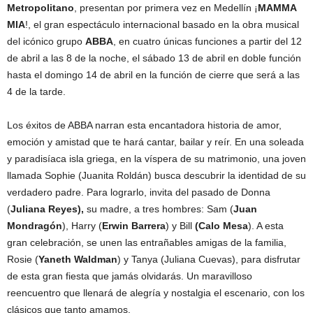
Metropolitano
, presentan por primera vez en Medellín ¡
MAMMA
MIA
!, el gran espectáculo internacional basado en la obra musical
del icónico grupo
ABBA
, en cuatro únicas funciones a partir del 12
de abril a las 8 de la noche, el sábado 13 de abril en doble función
hasta el domingo 14 de abril en la función de cierre que será a las
4 de la tarde.
Los éxitos de ABBA narran esta encantadora historia de amor,
emoción y amistad que te hará cantar, bailar y reír. En una soleada
y paradisíaca isla griega, en la víspera de su matrimonio, una joven
llamada Sophie (Juanita Roldán) busca descubrir la identidad de su
verdadero padre. Para lograrlo, invita del pasado de Donna
(
Juliana Reyes),
su madre, a tres hombres: Sam (
Juan
Mondragón
), Harry (
Erwin Barrera
) y Bill
(Calo Mesa
). A esta
gran celebración, se unen las entrañables amigas de la familia,
Rosie (
Yaneth Waldman
) y Tanya (Juliana Cuevas), para disfrutar
de esta gran fiesta que jamás olvidarás. Un maravilloso
reencuentro que llenará de alegría y nostalgia el escenario, con los
clásicos que tanto amamos.