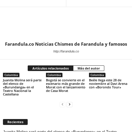
Farandula.co Noticias Chismes de Farandula y famosos
http://farandula.co
Artículos relacionados
Más del autor
Colombia
Colombia
Colombia
Juanita Molina será parte
Bogotá se convierte en el
Beéle llega este 28 de
del elenco de
escenario más grande de
noviembre al Davi Arena
«Burundanga» en el
Morat con el lanzamiento
con «Borondo Tour»
Teatro Nacional la
de Casa Morat
Castellana
Recientes
Juanita Molina será parte del elenco de «Burundanga» en el Teatro