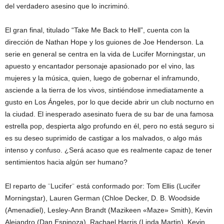
del verdadero asesino que lo incriminó.
El gran final, titulado “Take Me Back to Hell”, cuenta con la
dirección de Nathan Hope y los guiones de Joe Henderson. La
serie en general se centra en la vida de Lucifer Morningstar, un
apuesto y encantador personaje apasionado por el vino, las
mujeres y la música, quien, luego de gobernar el inframundo,
asciende a la tierra de los vivos, sintiéndose inmediatamente a
gusto en Los Ángeles, por lo que decide abrir un club nocturno en
la ciudad. El inesperado asesinato fuera de su bar de una famosa
estrella pop, despierta algo profundo en él, pero no está seguro si
es su deseo suprimido de castigar a los malvados, o algo más
intenso y confuso. ¿Será acaso que es realmente capaz de tener
sentimientos hacia algún ser humano?
El reparto de ¨Lucifer¨ está conformado por: Tom Ellis (Lucifer
Morningstar), Lauren German (Chloe Decker, D. B. Woodside
(Amenadiel), Lesley-Ann Brandt (Mazikeen «Maze» Smith), Kevin
Alejandro (Dan Espinoza), Rachael Harris (Linda Martin), Kevin