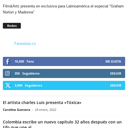
Film&Arts presenta en exclusiva para Latinoamérica el especial “Graham
Norton y Madonna”
Redes
Farandula.co
16,500
Fans
ME GUSTA
350
Seguidores
SEGUIR
3,099
Seguidores
SEGUIR
El artista charles Luis presenta «Tóxica»
Carolina Guevara
-
24 enero, 2022
Colombia escribe un nuevo capítulo 32 años después con un
tifo que une al...