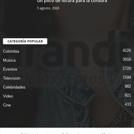
Un poco de locura para la cordura
5 agosto, 2026
CATEGORÍA POPULAR
4226
Colombia
3916
Musica
1720
Eventos
1594
Television
982
Celebridades
921
Video
433
Cine