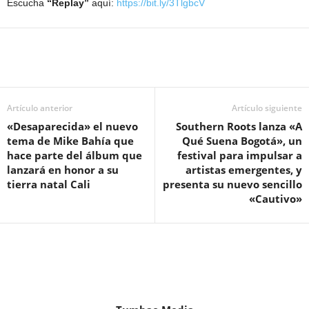
Escucha
“Replay”
aquí:
https://bit.ly/3TlgbcV
Artículo anterior
Artículo siguiente
«Desaparecida» el nuevo
Southern Roots lanza «A
tema de Mike Bahía que
Qué Suena Bogotá», un
hace parte del álbum que
festival para impulsar a
lanzará en honor a su
artistas emergentes, y
tierra natal Cali
presenta su nuevo sencillo
«Cautivo»