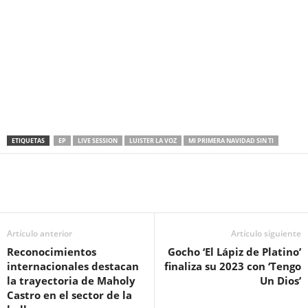
ETIQUETAS
EP
LIVE SESSION
LUISTER LA VOZ
MI PRIMERA NAVIDAD SIN TI
Artículo anterior
Artículo siguiente
Reconocimientos
Gocho ‘El Lápiz de Platino’
internacionales destacan
finaliza su 2023 con ‘Tengo
la trayectoria de Maholy
Un Dios’
Castro en el sector de la