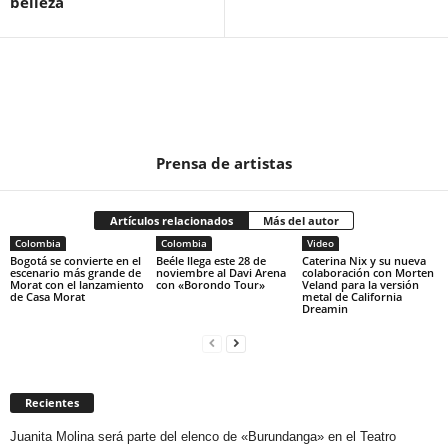
belleza
Prensa de artistas
Artículos relacionados
Más del autor
Colombia
Colombia
Video
Bogotá se convierte en el
Beéle llega este 28 de
Caterina Nix y su nueva
escenario más grande de
noviembre al Davi Arena
colaboración con Morten
Morat con el lanzamiento
con «Borondo Tour»
Veland para la versión
de Casa Morat
metal de California
Dreamin
Recientes
Juanita Molina será parte del elenco de «Burundanga» en el Teatro