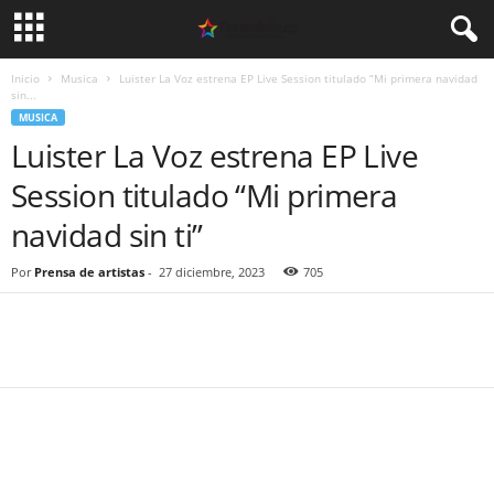
Inicio
Musica
Luister La Voz estrena EP Live Session titulado “Mi primera navidad
sin...
MUSICA
Luister La Voz estrena EP Live
Session titulado “Mi primera
navidad sin ti”
Por
Prensa de artistas
-
27 diciembre, 2023
705