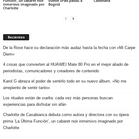
Función’, un cabaret noir
vuelve «País paisa» a
Castellana
inmersivo imaginado por
Bogotá
Charlotte
Recientes
De la Rose hace su declaración más audaz hasta la fecha con «Mi Carpe
Diem»
4 cosas que convierten al HUAWEI Mate 80 Pro en el mejor aliado de
periodistas, comunicadores y creadores de contenido
Karol G abraza el poder de sentirlo todo en su nuevo álbum, «No me
arrepiento de sentir tanto»
Los rituales están de vuelta: cada vez más personas buscan
experiencias para disfrutar sin afán
Charlotte de Casabianca debuta como autora y directora con su ópera
prima ‘La Última Función’, un cabaret noir inmersivo imaginado por
Charlotte