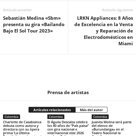
Artículo anterior
Artículo siguiente
Sebastián Medina «Sbm»
LRKN Appliances: 8 Años
presenta su gira «Bailando
de Excelencia en la Venta
Bajo El Sol Tour 2023»
y Reparación de
Electrodomésticos en
Miami
Prensa de artistas
Artículos relacionados
Más del autor
Colombia
Colombia
Colombia
Charlotte de Casabianca
El Águila Descalza celebra
Juanita Molina será parte
debuta como autora y
los 40 años de “País paisa”
del elenco de
directora con su ópera
con gira nacional e
«Burundanga» en el
prima ‘La Última
internacional este 2026
Teatro Nacional la