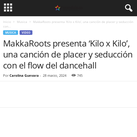
Inicio
Musica
MakkaRoots presenta ‘Kilo x Kilo’, una canción de placer y seducción
con...
MUSICA
VIDEO
MakkaRoots presenta ‘Kilo x Kilo’,
una canción de placer y seducción
con el flow del dancehall
Por
Carolina Guevara
-
28 marzo, 2024
745