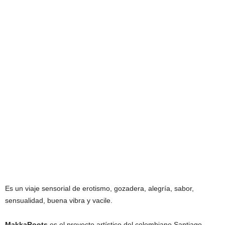
Es un viaje sensorial de erotismo, gozadera, alegría, sabor,
sensualidad, buena vibra y vacile.
MakkaRoots
es el proyecto artístico del colombiano Santiago