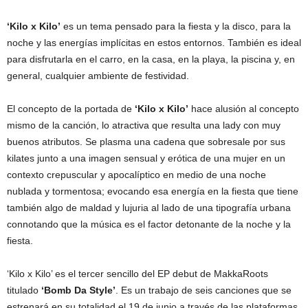
‘Kilo x Kilo’
es un tema pensado para la fiesta y la disco, para la
noche y las energías implícitas en estos entornos. También es ideal
para disfrutarla en el carro, en la casa, en la playa, la piscina y, en
general, cualquier ambiente de festividad.
El concepto de la portada de
‘Kilo x Kilo’
hace alusión al concepto
mismo de la canción, lo atractiva que resulta una lady con muy
buenos atributos. Se plasma una cadena que sobresale por sus
kilates junto a una imagen sensual y erótica de una mujer en un
contexto crepuscular y apocalíptico en medio de una noche
nublada y tormentosa; evocando esa energía en la fiesta que tiene
también algo de maldad y lujuria al lado de una tipografía urbana
connotando que la música es el factor detonante de la noche y la
fiesta.
‘Kilo x Kilo’ es el tercer sencillo del EP debut de MakkaRoots
titulado
‘Bomb Da Style’
. Es un trabajo de seis canciones que se
estrenará en su totalidad el 19 de junio a través de las plataformas