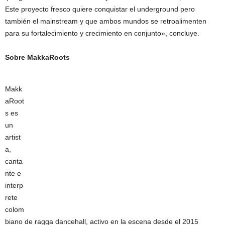
Este proyecto fresco quiere conquistar el underground pero
también el mainstream y que ambos mundos se retroalimenten
para su fortalecimiento y crecimiento en conjunto», concluye.
Sobre MakkaRoots
Makk
aRoot
s es
un
artist
a,
canta
nte e
interp
rete
colom
biano de ragga dancehall, activo en la escena desde el 2015