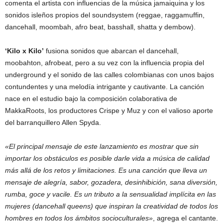
comenta el artista con influencias de la música jamaiquina y los
sonidos isleños propios del soundsystem (reggae, raggamuffin,
dancehall, moombah, afro beat, basshall, shatta y dembow).
‘Kilo x Kilo’
fusiona sonidos que abarcan el dancehall,
moobahton, afrobeat, pero a su vez con la influencia propia del
underground y el sonido de las calles colombianas con unos bajos
contundentes y una melodía intrigante y cautivante. La canción
nace en el estudio bajo la composición colaborativa de
MakkaRoots, los productores Crispe y Muz y con el valioso aporte
del barranquillero Allen Spyda.
«El principal mensaje de este lanzamiento es mostrar que sin
importar los obstáculos es posible darle vida a música de calidad
más allá de los retos y limitaciones. Es una canción que lleva un
mensaje de alegría, sabor, gozadera, desinhibición, sana diversión,
rumba, goce y vacile. Es un tributo a la sensualidad implícita en las
mujeres (dancehall queens) que inspiran la creatividad de todos los
hombres en todos los ámbitos socioculturales»
, agrega el cantante.