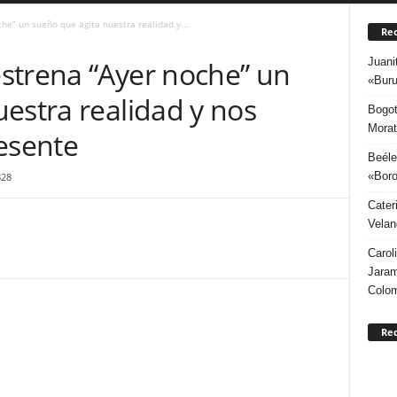
he” un sueño que agita nuestra realidad y...
Rec
Juani
strena “Ayer noche” un
«Buru
estra realidad y nos
Bogot
Morat
resente
Beéle
«Boro
828
Cater
Velan
Carol
Jaram
Colo
Re