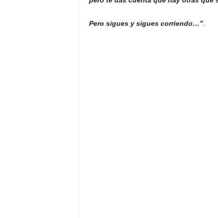
pero te das cuenta que hay otras que 
Pero sigues y sigues corriendo…”
.