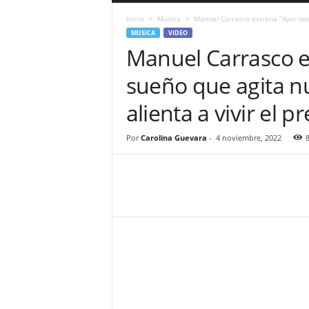
a
Inicio
Musica
Manuel Carrasco estrena “Ayer noc
r
MUSICA
VIDEO
a
Manuel Carrasco e
n
d
sueño que agita nu
u
l
alienta a vivir el p
a
.
C
Por
Carolina Guevara
-
4 noviembre, 2022
O
N
o
t
i
c
i
a
s
d
e