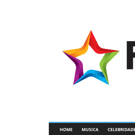
–
HOME
MUSICA
CELEBRIDAD
F