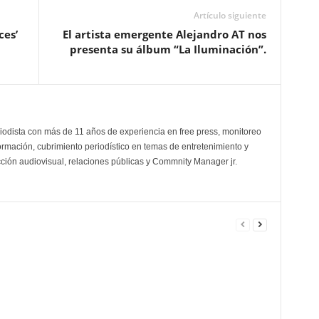
Artículo siguiente
ces’
El artista emergente
Alejandro AT
nos
presenta su álbum
“La Iluminación”.
odista con más de 11 años de experiencia en free press, monitoreo
ormación, cubrimiento periodístico en temas de entretenimiento y
cción audiovisual, relaciones públicas y Commnity Manager jr.