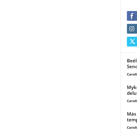
Beél
Senc
Carol
Myke
delu
Carol
Más 
temp
Carol