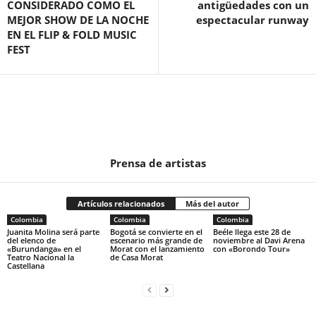
CONSIDERADO COMO EL
antigüedades con un
MEJOR SHOW DE LA NOCHE
espectacular runway
EN EL FLIP & FOLD MUSIC
FEST
Prensa de artistas
Artículos relacionados
Más del autor
Colombia
Colombia
Colombia
Juanita Molina será parte
Bogotá se convierte en el
Beéle llega este 28 de
del elenco de
escenario más grande de
noviembre al Davi Arena
«Burundanga» en el
Morat con el lanzamiento
con «Borondo Tour»
Teatro Nacional la
de Casa Morat
Castellana