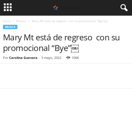
Inicio
Musica
Mary Mt está de regreso con su promocional “Bye”￼
MUSICA
Mary Mt está de regreso con su
promocional “Bye”￼
Por
Carolina Guevara
-
3 mayo, 2022
1068