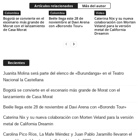
Artículos relacionados
Más del autor
Colombia
Colombia
Video
Bogotá se convierte en el
Beéle llega este 28 de
Caterina Nix y su nueva
escenario más grande de
noviembre al Davi Arena
colaboración con Morten
Morat con el lanzamiento
con «Borondo Tour»
Veland para la versión
de Casa Morat
metal de California
Dreamin
Recientes
Juanita Molina será parte del elenco de «Burundanga» en el Teatro
Nacional la Castellana
Bogotá se convierte en el escenario más grande de Morat con el
lanzamiento de Casa Morat
Beéle llega este 28 de noviembre al Davi Arena con «Borondo Tour»
Caterina Nix y su nueva colaboración con Morten Veland para la versión
metal de California Dreamin
Carolina Pico Ríos, La Mafe Méndez y Juan Pablo Jaramillo llevaron el