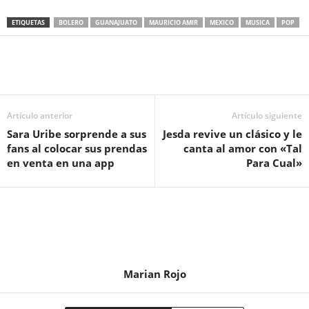
ETIQUETAS
BOLERO
GUANAJUATO
MAURICIO AMIR
MEXICO
MUSICA
POP
Artículo anterior
Artículo siguiente
Sara Uribe sorprende a sus
Jesda revive un clásico y le
fans al colocar sus prendas
canta al amor con «Tal
en venta en una app
Para Cual»
Marian Rojo