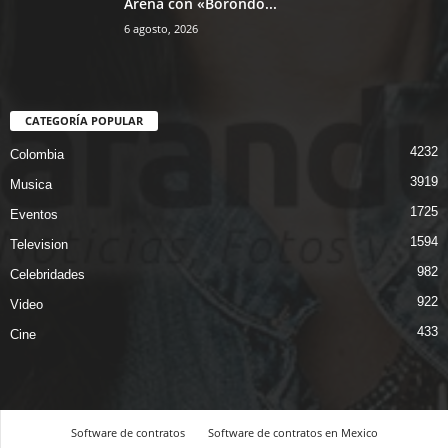
Arena con «Borondo...
6 agosto, 2026
CATEGORÍA POPULAR
4232
Colombia
3919
Musica
1725
Eventos
1594
Television
982
Celebridades
922
Video
433
Cine
Software de contratos
Software de contratos en Mexico