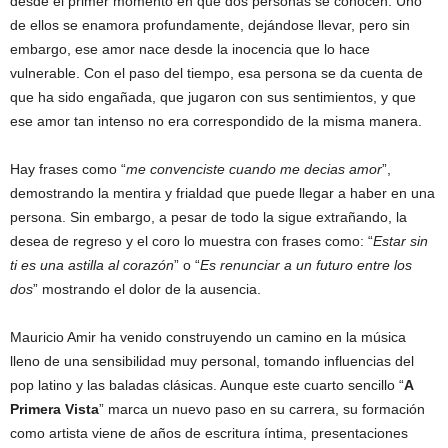
desde el primer momento en que dos personas se conocen. Uno
de ellos se enamora profundamente, dejándose llevar, pero sin
embargo, ese amor nace desde la inocencia que lo hace
vulnerable. Con el paso del tiempo, esa persona se da cuenta de
que ha sido engañada, que jugaron con sus sentimientos, y que
ese amor tan intenso no era correspondido de la misma manera.
Hay frases como “
me convenciste cuando me decias amor
”,
demostrando la mentira y frialdad que puede llegar a haber en una
persona. Sin embargo, a pesar de todo la sigue extrañando, la
desea de regreso y el coro lo muestra con frases como: “
Estar sin
ti es una astilla al corazón
” o “
Es renunciar a un futuro entre los
dos
” mostrando el dolor de la ausencia.
Mauricio Amir ha venido construyendo un camino en la música
lleno de una sensibilidad muy personal, tomando influencias del
pop latino y las baladas clásicas. Aunque este cuarto sencillo “
A
Primera Vista
” marca un nuevo paso en su carrera, su formación
como artista viene de años de escritura íntima, presentaciones