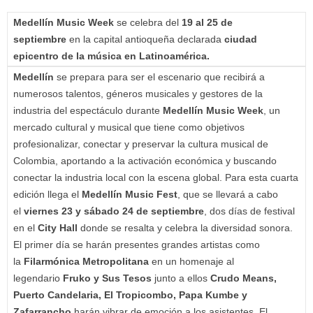
Medellín Music Week
se celebra del
19 al 25 de
septiembre
en la capital antioqueña declarada
ciudad
epicentro de la música en Latinoamérica.
Medellín
se prepara para ser el escenario que recibirá a
numerosos talentos, géneros musicales y gestores de la
industria del espectáculo durante
Medellín Music Week
, un
mercado cultural y musical que tiene como objetivos
profesionalizar, conectar y preservar la cultura musical de
Colombia, aportando a la activación económica y buscando
conectar la industria local con la escena global. Para esta cuarta
edición llega el
Medellín Music Fest
, que se llevará a cabo
el
viernes 23 y sábado 24 de septiembre
, dos días de festival
en el
City Hall
donde se resalta y celebra la diversidad sonora.
El primer día se harán presentes grandes artistas como
la
Filarmónica Metropolitana
en un homenaje al
legendario
Fruko y Sus Tesos
junto a ellos
Crudo Means,
Puerto Candelaria, El Tropicombo, Papa Kumbe y
Zafarrancho
harán vibrar de emoción a los asistentes. El