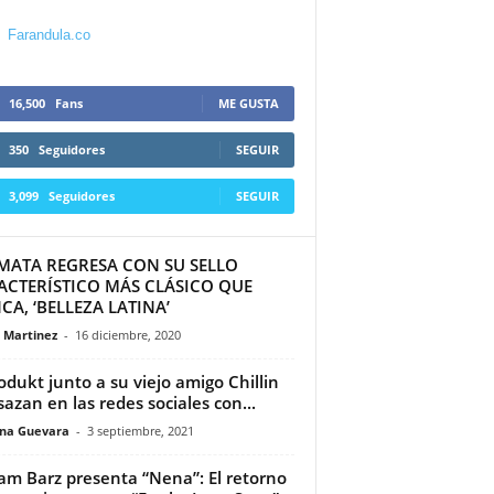
Farandula.co
16,500
Fans
ME GUSTA
350
Seguidores
SEGUIR
3,099
Seguidores
SEGUIR
MATA REGRESA CON SU SELLO
ACTERÍSTICO MÁS CLÁSICO QUE
A, ‘BELLEZA LATINA’
a Martinez
-
16 diciembre, 2020
odukt junto a su viejo amigo Chillin
sazan en las redes sociales con...
ina Guevara
-
3 septiembre, 2021
iam Barz presenta “Nena”: El retorno