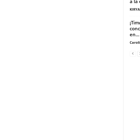
a la
KIRY
¡Tim
conc
en...
Carol