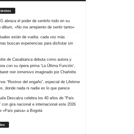
ientes
 G abraza el poder de sentirlo todo en su
 álbum, «No me arrepiento de sentir tanto»
ituales están de vuelta: cada vez más
nas buscan experiencias para disfrutar sin
otte de Casabianca debuta como autora y
tora con su ópera prima ‘La Última Función’,
baret noir inmersivo imaginado por Charlotte
nos “Rostros del engaño”, especial de Lifetime
s, donde nada ni nadie es lo que parece
uila Descalza celebra los 40 años de “País
” con gira nacional e internacional este 2026
e «País paisa» a Bogotá
des