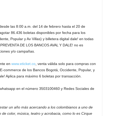
desde las 8:00 a.m. del 14 de febrero hasta el 20 de
agotar 86.436 boletas disponibles por fecha para los
nte, Popular y Av Villas) y billetera digital dale! en todas
. La PREVENTA DE LOS BANCOS AVAL Y DALE! no es
ciones y/o campañas.
nte en
www.eticket.co
, venta válida solo para compras con
ra E-commerce de los Bancos Bogotá, Occidente, Popular, y
dale! Aplica para máximo 6 boletas por transacción.
a whatsapp en el número 3503100460 y Redes Sociales de
estar un año más acercando a los colombianos a uno de
 de color, música, teatro y acrobacia, como lo es Cirque