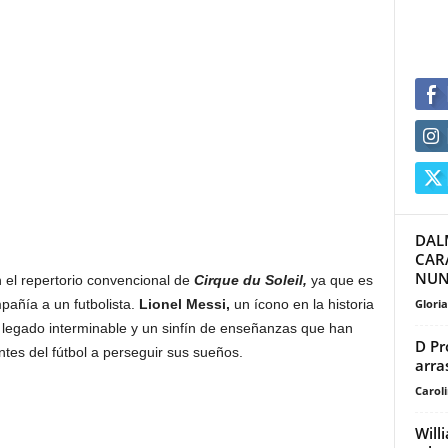
DAL
CAR
NUNC
n el repertorio convencional de
Cirque du Soleil,
ya que es
Glori
mpañía a un futbolista.
Lionel Messi,
un ícono en la historia
n legado interminable y un sinfín de enseñanzas que han
D Pr
ntes del fútbol a perseguir sus sueños.
arra
Carol
Will