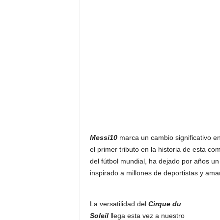
F
a
m
o
s
o
s
Messi10
marca un cambio significativo e
el primer tributo en la historia de esta co
del fútbol mundial, ha dejado por años u
inspirado a millones de deportistas y ama
La versatilidad del
Cirque du
Soleil
llega esta vez a nuestro