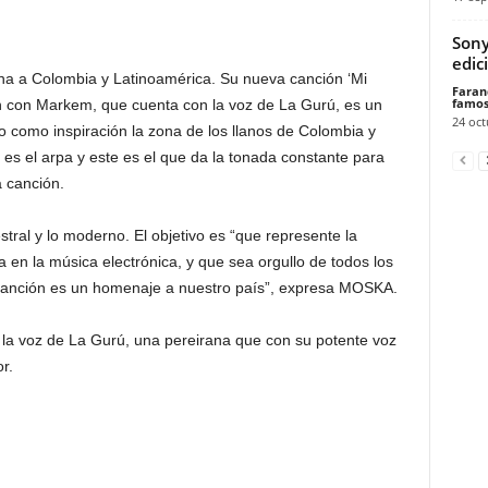
Sony
edic
a a Colombia y Latinoamérica. Su nueva canción ‘Mi
Faran
famos
ión con Markem, que cuenta con la voz de La Gurú, es un
24 oct
o como inspiración la zona de los llanos de Colombia y
 es el arpa y este es el que da la tonada constante para
a canción.
estral y lo moderno. El objetivo es “que represente la
 en la música electrónica, y que sea orgullo de todos los
canción es un homenaje a nuestro país”, expresa MOSKA.
la voz de La Gurú, una pereirana que con su potente voz
r.