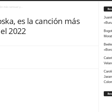
ión más sensual y...
Rec
Juani
Moska, es la canción más
«Buru
del 2022
Bogot
Morat
1
Beéle
«Boro
Cater
Velan
Carol
Jaram
Colo
Re