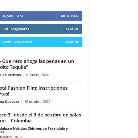
16,500
Fans
ME GUSTA
350
Seguidores
SEGUIR
3,099
Seguidores
SEGUIR
 Guerrero ahoga las penas en un
dito Tequila”
 de artistas
-
19 enero, 2024
otá Fashion Film: Inscripciones
rtas!
ina Guevara
-
12 octubre, 2022
Coco 3’, desde el 3 de octubre en salas
ine – Colombia
dula.co Noticias Chismes de Farandula y
os
-
tiembre, 2019