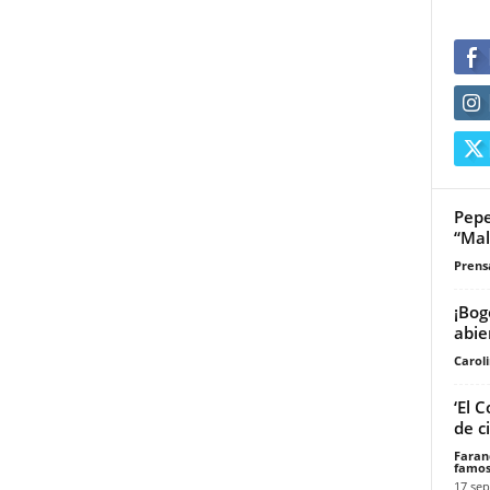
Pepe
“Mal
Prensa
¡Bog
abie
Carol
‘El 
de c
Faran
famos
17 sep