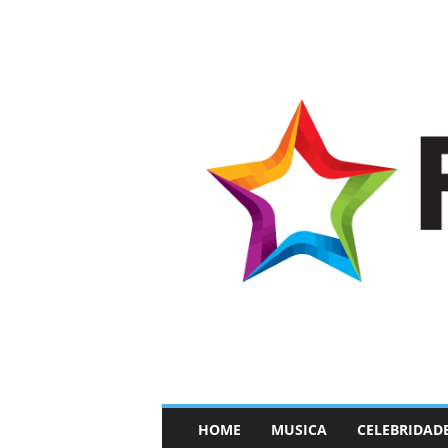
–
HOME
MUSICA
CELEBRIDAD
F