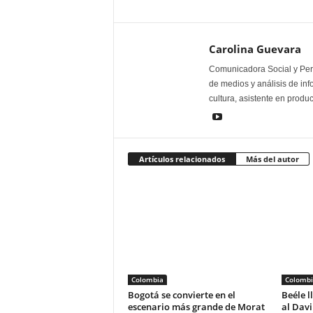
Carolina Guevara
Comunicadora Social y Peri
de medios y análisis de inf
cultura, asistente en produ
Artículos relacionados
Más del autor
Colombia
Colombi
Bogotá se convierte en el
Beéle l
escenario más grande de Morat
al Dav