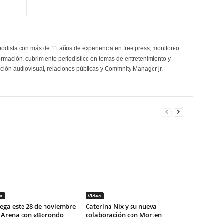
odista con más de 11 años de experiencia en free press, monitoreo
ormación, cubrimiento periodístico en temas de entretenimiento y
cción audiovisual, relaciones públicas y Commnity Manager jr.
a
Video
lega este 28 de noviembre
Caterina Nix y su nueva
i Arena con «Borondo
colaboración con Morten