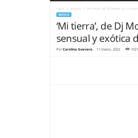
a
Inicio
Musica
‘Mi tierra’, de Dj Moska, es la canc
r
MUSICA
a
‘Mi tierra’, de Dj 
n
d
sensual y exótica 
u
l
a
Por
Carolina Guevara
-
11 marzo, 2022
102
.
C
O
N
o
t
i
c
i
a
s
d
e