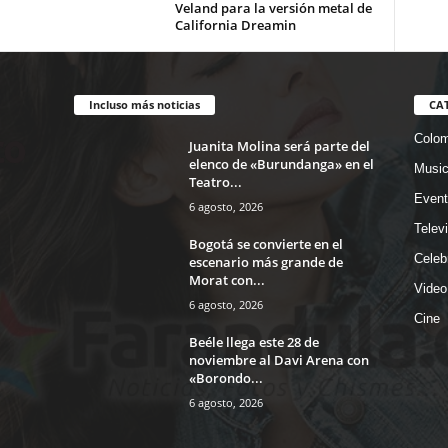
Veland para la versión metal de
California Dreamin
Incluso más noticias
CA
Colom
Juanita Molina será parte del
elenco de «Burundanga» en el
Musi
Teatro...
Event
6 agosto, 2026
Telev
Bogotá se convierte en el
Celeb
escenario más grande de
Morat con...
Video
6 agosto, 2026
Cine
Beéle llega este 28 de
noviembre al Davi Arena con
«Borondo...
6 agosto, 2026