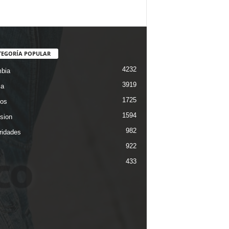
TEGORÍA POPULAR
4232
bia
3919
ca
1725
os
1594
ision
982
ridades
922
433