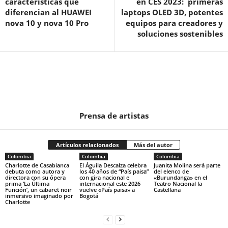
características que
en CES 2023: primeras
diferencian al HUAWEI
laptops OLED 3D, potentes
nova 10 y nova 10 Pro
equipos para creadores y
soluciones sostenibles
Prensa de artistas
Artículos relacionados
Más del autor
Colombia
Colombia
Colombia
Charlotte de Casabianca
El Águila Descalza celebra
Juanita Molina será parte
debuta como autora y
los 40 años de “País paisa”
del elenco de
directora con su ópera
con gira nacional e
«Burundanga» en el
prima ‘La Última
internacional este 2026
Teatro Nacional la
Función’, un cabaret noir
vuelve «País paisa» a
Castellana
inmersivo imaginado por
Bogotá
Charlotte