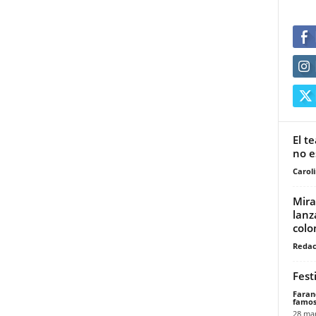
El t
no e
Carol
Mira
lanz
colo
Redac
Fest
Faran
famos
28 mar