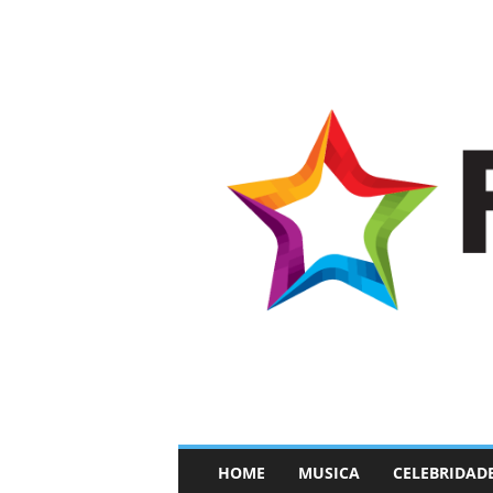
–
HOME
MUSICA
CELEBRIDAD
F