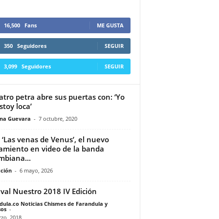
16,500
Fans
ME GUSTA
350
Seguidores
SEGUIR
3,099
Seguidores
SEGUIR
eatro petra abre sus puertas con: ‘Yo
stoy loca’
ina Guevara
-
7 octubre, 2020
 ‘Las venas de Venus’, el nuevo
amiento en video de la banda
mbiana...
ción
-
6 mayo, 2026
ival Nuestro 2018 IV Edición
dula.co Noticias Chismes de Farandula y
os
-
zo, 2018