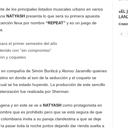
te de los principales listados musicales urbano en varios
«EL
LAN
rana
NATYASH
presenta lo que será su primera apuesta
canción lleva por nombre
“REPEAT”
y es un juego de
Cristi
a.
para el primer semestre del año
btenido con “sin compromiso”
ión y coqueteo
 en compañía de Simón Buriticá y Alonso Jaramillo quienes
stino en donde al son de la seducción y el coqueto se
ual se ha estado huyendo. La producción de este sencillo
sterización fue realizada por Sherman.
agena y en este se ve a
NATYASH
como protagonista en
ombre que es prohibido pero que se está segura de que
e colombiana invita a su pareja clandestina a que se deje
ría pasar toda la noche juntos dejando dar rienda suelta a