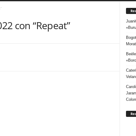
t”
Rec
Juani
2022 con “Repeat”
«Buru
Bogot
Morat
Beéle
«Boro
Cater
Velan
Carol
Jaram
Colo
Re