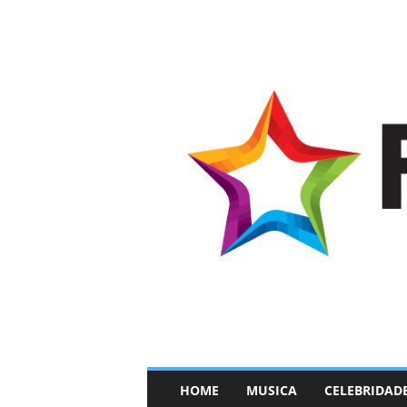
–
HOME
MUSICA
CELEBRIDAD
F