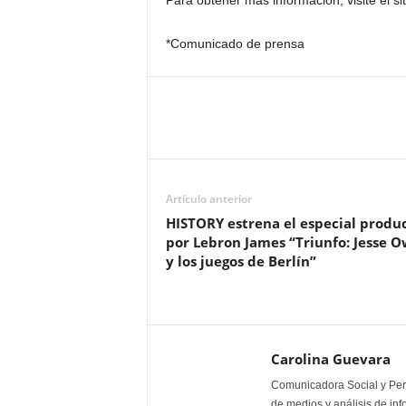
Para obtener más información, visite el si
*Comunicado de prensa
Artículo anterior
HISTORY estrena el especial produ
por Lebron James “Triunfo: Jesse 
y los juegos de Berlín”
Carolina Guevara
Comunicadora Social y Peri
de medios y análisis de inf