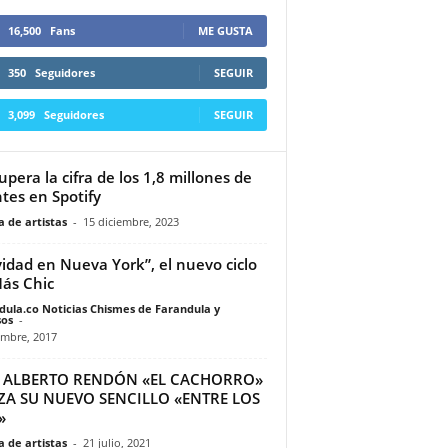
16,500
Fans
ME GUSTA
350
Seguidores
SEGUIR
3,099
Seguidores
SEGUIR
supera la cifra de los 1,8 millones de
tes en Spotify
 de artistas
-
15 diciembre, 2023
idad en Nueva York”, el nuevo ciclo
ás Chic
dula.co Noticias Chismes de Farandula y
os
-
embre, 2017
S ALBERTO RENDÓN «EL CACHORRO»
ZA SU NUEVO SENCILLO «ENTRE LOS
»
 de artistas
-
21 julio, 2021