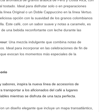
cla aromática de granos arábica de Perú y Costa Rica, con
 tostado. Ideal para disfrutar solo o en preparaciones
a línea Original o un Doble Cappuccino en la línea Vertuo.
eliciosa opción con la suavidad de los granos colombianos
illa. Este café, con un sabor suave y notas a caramelo, es
r de una bebida reconfortante con leche durante las
vour
: Una mezcla indulgente que combina notas de
s. Ideal para incorporar en las celebraciones de fin de
 que evocan los momentos más especiales de la
sorio
 y sabores, inspira la nueva línea de accesorios de
transportar a los aficionados del café a lugares
dables mientras se disfruta de una taza perfecta.
Con un diseño elegante que incluye un mapa transatlántico,