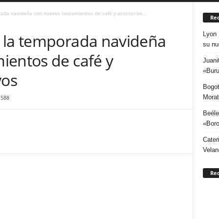
ada navideña con nuevos lanzamientos de café y accesorios...
Rec
Lyon 
 la temporada navideña
su nu
ientos de café y
Juani
«Buru
vos
Bogot
Morat
588
Beéle
«Boro
Cater
Velan
Re