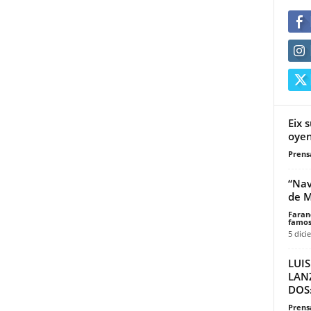
Eix 
oyen
Prensa
“Nav
de M
Faran
famos
5 dici
LUI
LAN
DOS
Prensa