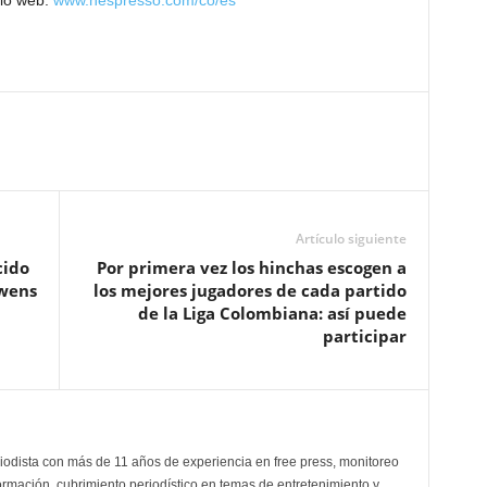
tio web:
www.nespresso.com/co/es
Artículo siguiente
cido
Por primera vez los hinchas escogen a
Owens
los mejores jugadores de cada partido
de la Liga Colombiana: así puede
participar
odista con más de 11 años de experiencia en free press, monitoreo
ormación, cubrimiento periodístico en temas de entretenimiento y