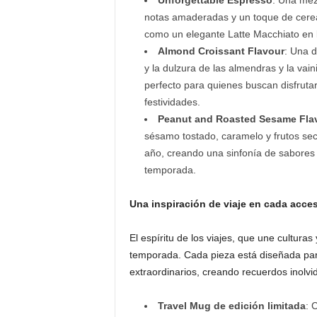
Unforgettable Espresso
: Una mez
notas amaderadas y un toque de cereal
como un elegante Latte Macchiato en l
Almond Croissant Flavour
: Una d
y la dulzura de las almendras y la vain
perfecto para quienes buscan disfruta
festividades.
Peanut and Roasted Sesame Fla
sésamo tostado, caramelo y frutos seco
año, creando una sinfonía de sabores
temporada.
Una inspiración de viaje en cada acce
El espíritu de los viajes, que une culturas
temporada. Cada pieza está diseñada para 
extraordinarios, creando recuerdos inolvi
Travel Mug de edición limitada
: 