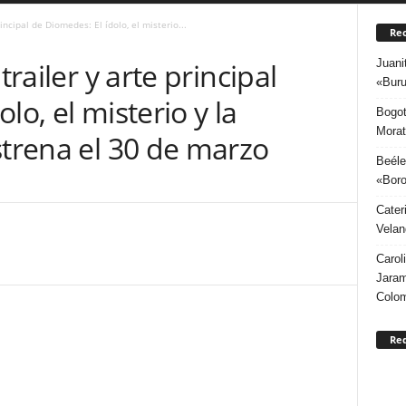
rincipal de Diomedes: El ídolo, el misterio...
Rec
Juani
trailer y arte principal
«Buru
lo, el misterio y la
Bogot
Morat
strena el 30 de marzo
Beéle
«Boro
Cater
Velan
Carol
Jaram
Colo
Re