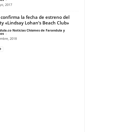
yo, 2017
confirma la fecha de estreno del
ity «Lindsay Lohan’s Beach Club»
dula.co Noticias Chismes de Farandula y
os
-
embre, 2018