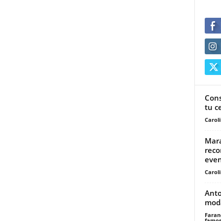
Cons
tu c
Carol
Mara
reco
even
Carol
Anto
moda
Faran
famos