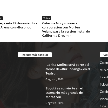
a
Video
lega este 28 de noviembre
Caterina Nix y su nueva
i Arena con «Borondo
colaboración con Morten
Veland para la versión metal de
California Dreamin
Incluso más noticias
CA
Colom
Juanita Molina será parte del
elenco de «Burundanga» en el
Musi
Teatro...
Event
6 agosto, 2026
Telev
Bogotá se convierte en el
Celeb
escenario más grande de
Morat con...
Video
6 agosto, 2026
Cine