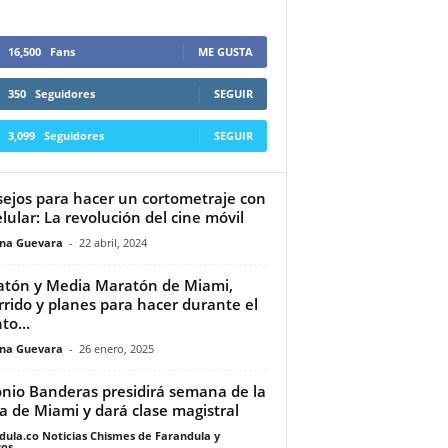
16,500
Fans
ME GUSTA
350
Seguidores
SEGUIR
3,099
Seguidores
SEGUIR
ejos para hacer un cortometraje con
elular: La revolución del cine móvil
ina Guevara
-
22 abril, 2024
tón y Media Maratón de Miami,
rrido y planes para hacer durante el
to...
ina Guevara
-
26 enero, 2025
nio Banderas presidirá semana de la
 de Miami y dará clase magistral
dula.co Noticias Chismes de Farandula y
os
-