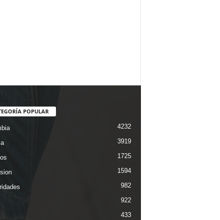
TEGORÍA POPULAR
4232
bia
3919
ca
1725
os
1594
ision
982
ridades
922
433