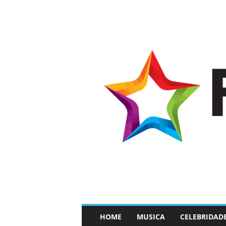
–
HOME
MUSICA
CELEBRIDAD
F