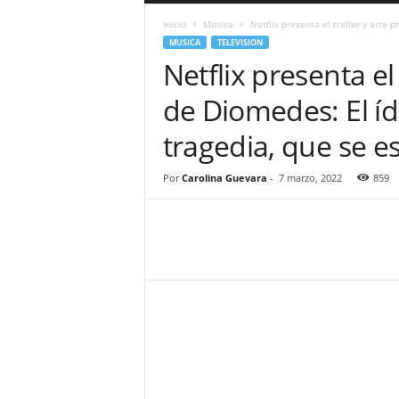
a
Inicio
Musica
Netflix presenta el trailer y arte p
r
MUSICA
TELEVISION
a
Netflix presenta el 
n
d
de Diomedes: El ído
u
l
tragedia, que se e
a
.
C
Por
Carolina Guevara
-
7 marzo, 2022
859
O
N
o
t
i
c
i
a
s
d
e