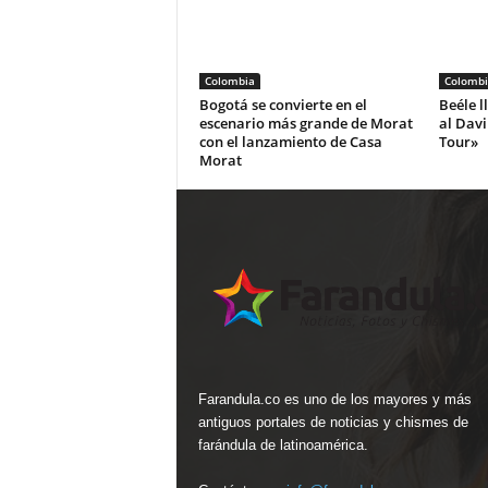
Colombia
Colombi
Bogotá se convierte en el
Beéle l
escenario más grande de Morat
al Dav
con el lanzamiento de Casa
Tour»
Morat
Farandula.co es uno de los mayores y más
antiguos portales de noticias y chismes de
farándula de latinoamérica.