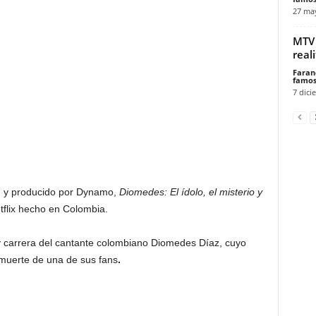
27 ma
MTV 
real
Faran
famos
7 dici
n y producido por Dynamo,
Diomedes: El ídolo, el misterio y
tflix hecho en Colombia.
 y carrera del cantante colombiano Diomedes Díaz, cuyo
 muerte de una de sus fans
.