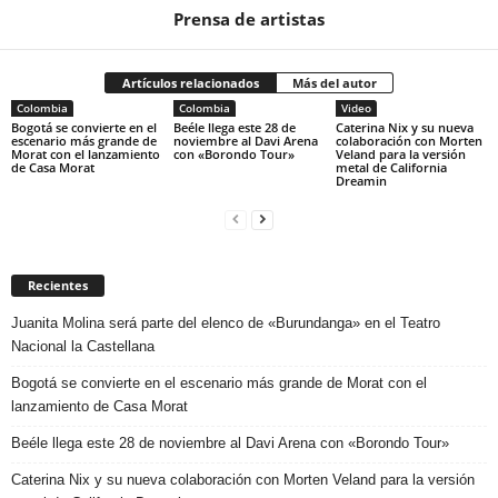
Prensa de artistas
Artículos relacionados
Más del autor
Colombia
Colombia
Video
Bogotá se convierte en el
Beéle llega este 28 de
Caterina Nix y su nueva
escenario más grande de
noviembre al Davi Arena
colaboración con Morten
Morat con el lanzamiento
con «Borondo Tour»
Veland para la versión
de Casa Morat
metal de California
Dreamin
Recientes
Juanita Molina será parte del elenco de «Burundanga» en el Teatro
Nacional la Castellana
Bogotá se convierte en el escenario más grande de Morat con el
lanzamiento de Casa Morat
Beéle llega este 28 de noviembre al Davi Arena con «Borondo Tour»
Caterina Nix y su nueva colaboración con Morten Veland para la versión