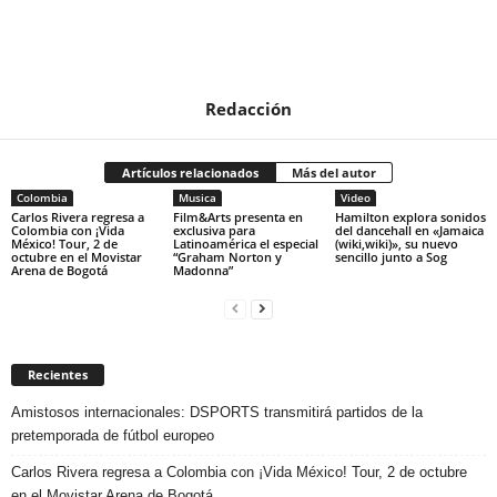
Redacción
Artículos relacionados
Más del autor
Colombia
Musica
Video
Carlos Rivera regresa a
Film&Arts presenta en
Hamilton explora sonidos
Colombia con ¡Vida
exclusiva para
del dancehall en «Jamaica
México! Tour, 2 de
Latinoamérica el especial
(wiki,wiki)», su nuevo
octubre en el Movistar
“Graham Norton y
sencillo junto a Sog
Arena de Bogotá
Madonna”
Recientes
Amistosos internacionales: DSPORTS transmitirá partidos de la
pretemporada de fútbol europeo
Carlos Rivera regresa a Colombia con ¡Vida México! Tour, 2 de octubre
en el Movistar Arena de Bogotá