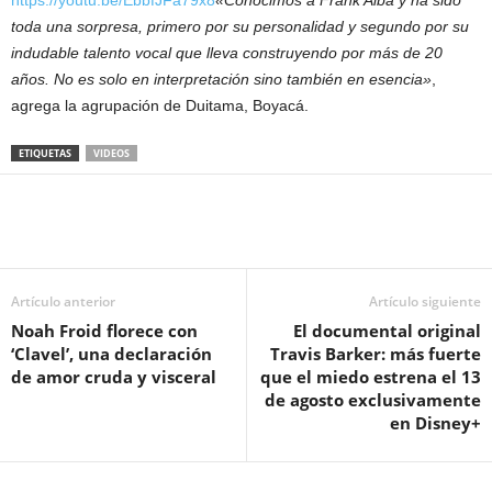
https://youtu.be/EbbfJFa79x8
«Conocimos a Frank Alba y ha sido
toda una sorpresa, primero por su personalidad y segundo por su
indudable talento vocal que lleva construyendo por más de 20
años. No es solo en interpretación sino también en esencia»
,
agrega la agrupación de Duitama, Boyacá.
ETIQUETAS
VIDEOS
Artículo anterior
Artículo siguiente
Noah Froid florece con
El documental original
‘Clavel’, una declaración
Travis Barker: más fuerte
de amor cruda y visceral
que el miedo estrena el 13
de agosto exclusivamente
en Disney+