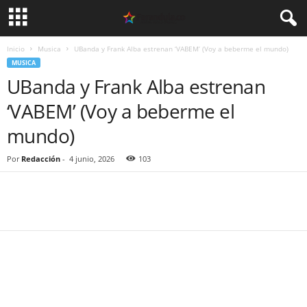
Inicio
Musica
UBanda y Frank Alba estrenan ‘VABEM’ (Voy a beberme el mundo)
MUSICA
UBanda y Frank Alba estrenan
‘VABEM’ (Voy a beberme el
mundo)
Por
Redacción
-
4 junio, 2026
103