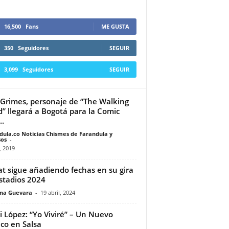
16,500
Fans
ME GUSTA
350
Seguidores
SEGUIR
3,099
Seguidores
SEGUIR
 Grimes, personaje de “The Walking
” llegará a Bogotá para la Comic
..
dula.co Noticias Chismes de Farandula y
os
-
, 2019
t sigue añadiendo fechas en su gira
stadios 2024
ina Guevara
-
19 abril, 2024
i López: “Yo Viviré” – Un Nuevo
ico en Salsa