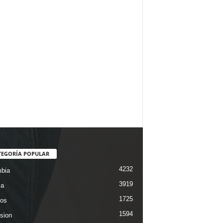
TEGORÍA POPULAR
4232
bia
3919
ca
1725
os
1594
ision