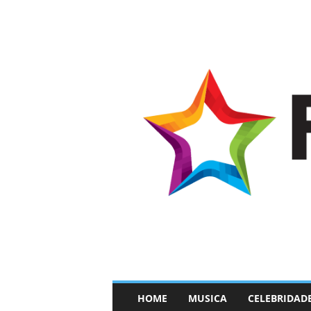
–
HOME
MUSICA
CELEBRIDAD
F