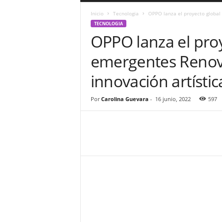
a
Inicio
Tecnologia
OPPO lanza el proyecto global 
r
TECNOLOGIA
a
OPPO lanza el proy
n
d
emergentes Renova
u
l
innovación artístic
a
.
C
Por
Carolina Guevara
-
16 junio, 2022
597
O
N
o
t
i
c
i
a
s
d
e