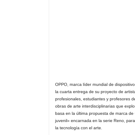
F
a
m
o
s
o
s
OPPO, marca líder mundial de dispositivos 
la cuarta entrega de su proyecto de arti
profesionales, estudiantes y profesores de
obras de arte interdisciplinarias que exp
basa en la última propuesta de marca de 
juvenil» encarnada en la serie Reno, para
la tecnología con el arte.