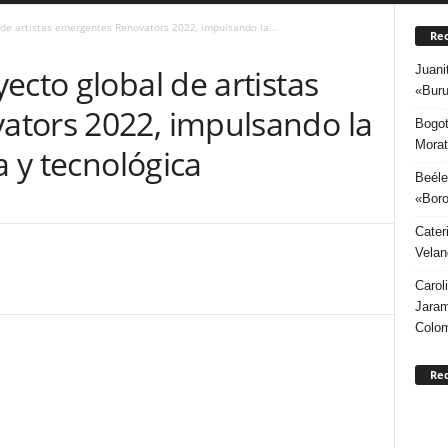
de artistas emergentes Renovators 2022, impulsando la...
Rec
Juani
ecto global de artistas
«Buru
tors 2022, impulsando la
Bogot
Morat
a y tecnológica
Beéle
«Boro
Cater
Velan
Carol
Jaram
Colo
Re