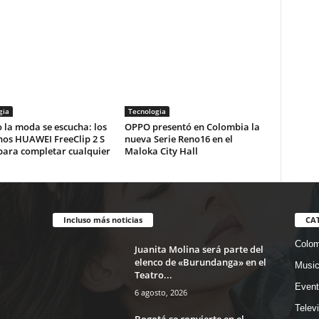
gia
Tecnologia
la moda se escucha: los
OPPO presentó en Colombia la
nos HUAWEI FreeClip 2 S
nueva Serie Reno16 en el
para completar cualquier
Maloka City Hall
Incluso más noticias
CA
Colom
Juanita Molina será parte del
elenco de «Burundanga» en el
Musi
Teatro...
Event
6 agosto, 2026
Telev