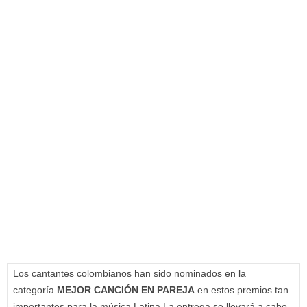
Los cantantes colombianos han sido nominados en la
categoría
MEJOR CANCIÓN EN PAREJA
en estos premios tan
importantes para la música Latina.La entrega se llevará a cabo