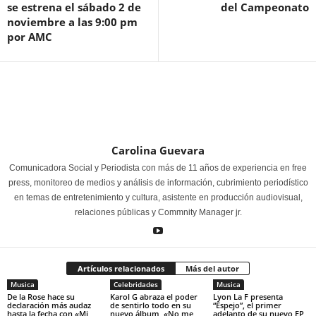
se estrena el sábado 2 de
del Campeonato
noviembre a las 9:00 pm
por AMC
Carolina Guevara
Comunicadora Social y Periodista con más de 11 años de experiencia en free
press, monitoreo de medios y análisis de información, cubrimiento periodístico
en temas de entretenimiento y cultura, asistente en producción audiovisual,
relaciones públicas y Commnity Manager jr.
Artículos relacionados
Más del autor
Musica
Celebridades
Musica
De la Rose hace su
Karol G abraza el poder
Lyon La F presenta
declaración más audaz
de sentirlo todo en su
“Espejo”, el primer
hasta la fecha con «Mi
nuevo álbum, «No me
adelanto de su nuevo EP