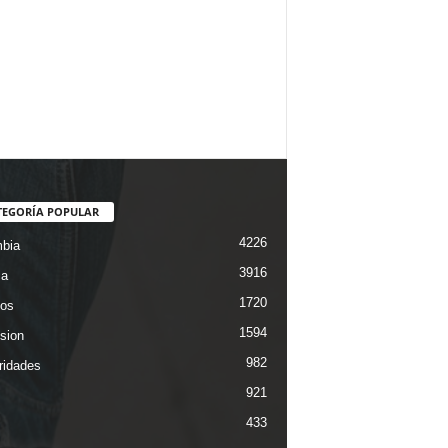
TEGORÍA POPULAR
4226
bia
3916
ca
1720
os
1594
ision
982
ridades
921
433