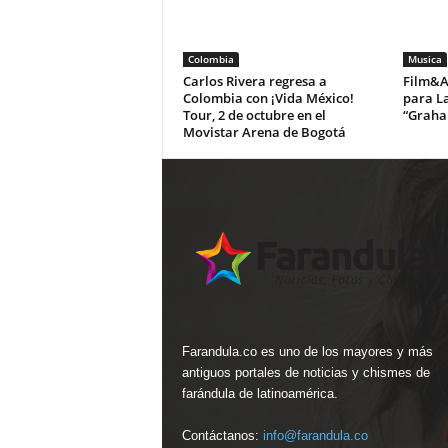
Colombia
Musica
Carlos Rivera regresa a
Film&Ar
Colombia con ¡Vida México!
para La
Tour, 2 de octubre en el
“Graha
Movistar Arena de Bogotá
Farandula.co es uno de los mayores y más
antiguos portales de noticias y chismes de
farándula de latinoamérica.
Contáctanos:
info@farandula.co