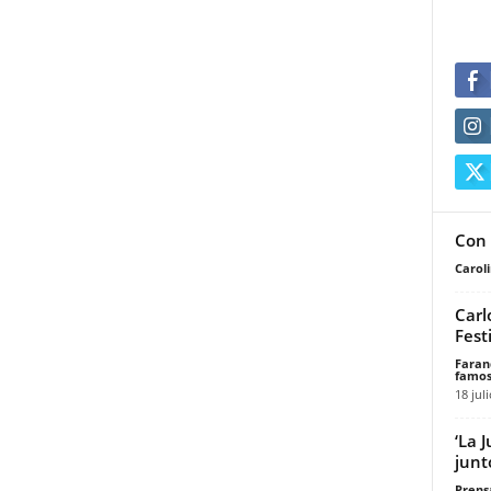
Con 
Carol
Carl
Fest
Faran
famos
18 jul
‘La 
junt
Prensa