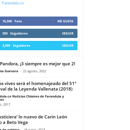
Farandula.co
16,500
Fans
ME GUSTA
350
Seguidores
SEGUIR
3,099
Seguidores
SEGUIR
Pandora, ¡3 siempre es mejor que 2!
ina Guevara
-
22 agosto, 2022
os vives será el homenajeado del 51º
ival de la Leyenda Vallenata (2018)
dula.co Noticias Chismes de Farandula y
os
-
io, 2017
Justiciera’ lo nuevo de Carin León
o a Beto Vega
 de artistas
-
16 junio, 2023