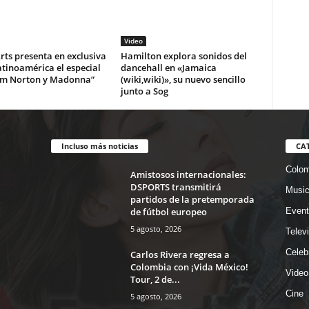
Video
ts presenta en exclusiva
Hamilton explora sonidos del
tinoamérica el especial
dancehall en «Jamaica
m Norton y Madonna”
(wiki,wiki)», su nuevo sencillo
junto a Sog
Incluso más noticias
CA
Colom
Amistosos internacionales:
DSPORTS transmitirá
Musi
partidos de la pretemporada
de fútbol europeo
Event
5 agosto, 2026
Telev
Celeb
Carlos Rivera regresa a
Colombia con ¡Vida México!
Video
Tour, 2 de...
Cine
5 agosto, 2026