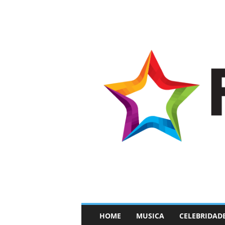
–
HOME
MUSICA
CELEBRIDAD
F