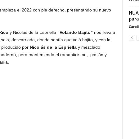
empieza el 2022 con pie derecho, presentando su nuevo
HUAW
para
Carol
Rico
y Nicolás de la Espriella
“Volando Bajito”
nos lleva a
 sola, descarriada, donde sentía que voló bajito, y con la
a producido por
Nicolás de la Espriella
y mezclado
 moderno, pero manteniendo el romanticismo, pasión y
aula.