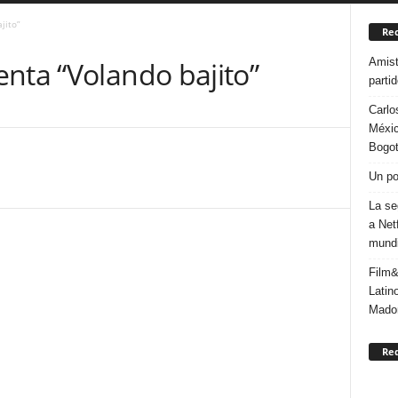
jito”
Rec
Amist
nta “Volando bajito”
parti
Carlo
Méxic
Bogo
Un po
La se
a Net
mundi
Film&
Latin
Mado
Re