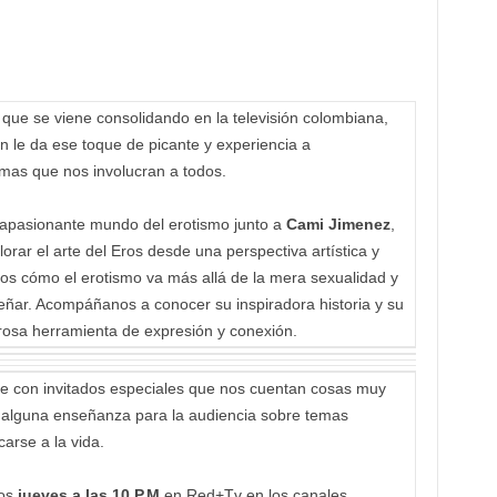
ue se viene consolidando en la televisión colombiana,
n le da ese toque de picante y experiencia a
mas que nos involucran a todos.
 apasionante mundo del erotismo junto a
Cami Jimenez
,
orar el arte del Eros desde una perspectiva artística y
mos cómo el erotismo va más allá de la mera sexualidad y
señar. Acompáñanos a conocer su inspiradora historia y su
rosa herramienta de expresión y conexión.
 con invitados especiales que nos cuentan cosas muy
 alguna enseñanza para la audiencia sobre temas
arse a la vida.
los
jueves a las 10 P.M
en Red+Tv en los canales