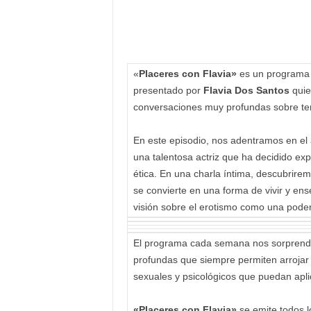
«
Placeres con Flavia»
es un programa q
presentado por
Flavia Dos Santos
quie
conversaciones muy profundas sobre te
En este episodio, nos adentramos en el
una talentosa actriz que ha decidido expl
ética. En una charla íntima, descubrire
se convierte en una forma de vivir y en
visión sobre el erotismo como una pode
El programa cada semana nos sorprende
profundas que siempre permiten arrojar
sexuales y psicológicos que puedan aplic
«Placeres con Flavia»
se emite todos 