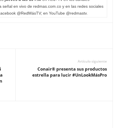
a señal en vivo de redmas.com.co y en las redes sociales
 Facebook @RedMásTV; en YouTube @redmastv.
Artículo siguiente
i
Conair® presenta sus productos
ta
estrella para lucir #UnLookMásPro
n