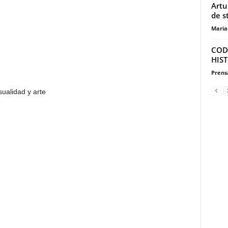
Artu
de s
Maria
COD
HIS
Prensa
sualidad y arte