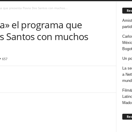
ma que presenta Flavia Dos Santos con muchos...
Rec
Amist
ia» el programa que
parti
os Santos con muchos
Carlo
Méxic
Bogo
Un po
657
La se
a Net
mundi
Film&
Latin
Mado
Re