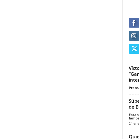
Víct
“Gar
inte
Prensa
Súpe
de B
Faran
famos
24 ene
Quie