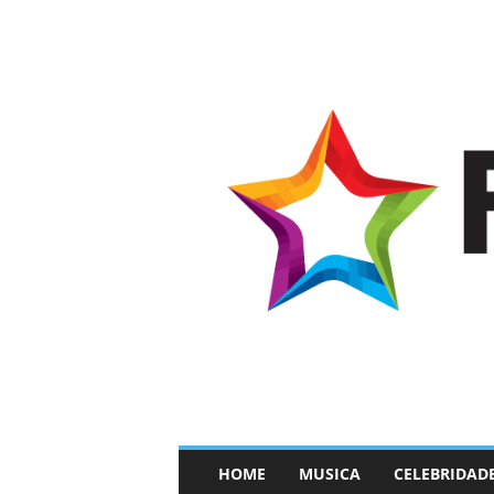
–
HOME
MUSICA
CELEBRIDAD
F