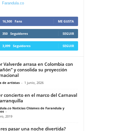
Farandula.co
16,500
Fans
ME GUSTA
350
Seguidores
SEGUIR
3,099
Seguidores
SEGUIR
or Valverde arrasa en Colombia con
añón” y consolida su proyección
rnacional
 de artistas
-
1 junio, 2026
r concierto en el marco del Carnaval
arranquilla
dula.co Noticias Chismes de Farandula y
os
-
ro, 2019
res pasar una noche divertida?