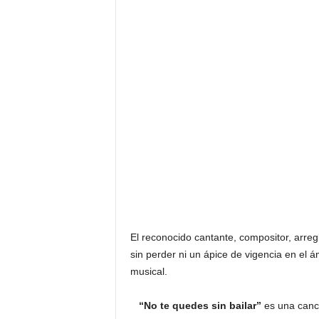
F
a
m
o
s
o
s
El reconocido cantante, compositor, arreg
sin perder ni un ápice de vigencia en el á
musical.
“No te quedes sin bailar”
es una canci