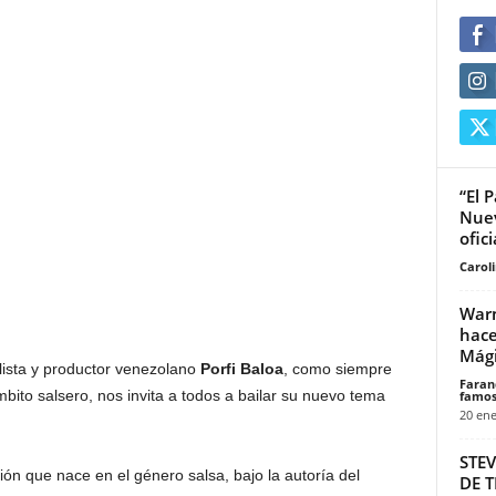
“El 
Nuev
ofici
Carol
Warn
hace
Mág
lista y productor venezolano
Porfi Baloa
, como siempre
Faran
mbito salsero, nos invita a todos a bailar su nuevo tema
famos
20 ene
STE
ón que nace en el género salsa, bajo la autoría del
DE 