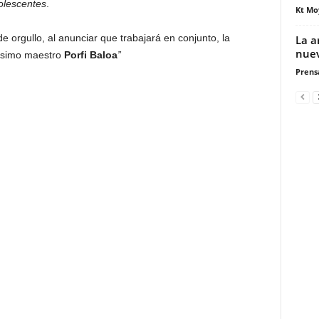
olescentes
.
Kt Mo
 orgullo, al anunciar que trabajará en conjunto, la
La ar
nuev
sísimo maestro
Porfi Baloa
”
Prensa