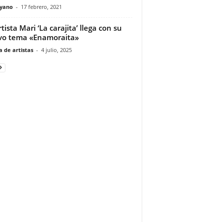
yano
-
17 febrero, 2021
tista Mari ‘La carajita’ llega con su
o tema «Enamoraita»
 de artistas
-
4 julio, 2025