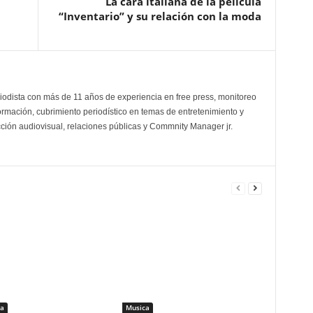
La cara italiana de la película
“Inventario” y su relación con la moda
odista con más de 11 años de experiencia en free press, monitoreo
ormación, cubrimiento periodístico en temas de entretenimiento y
cción audiovisual, relaciones públicas y Commnity Manager jr.
a
Musica