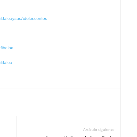
fiBaloaysusAdolescentes
fibaloa
iBaloa
Artículo siguiente