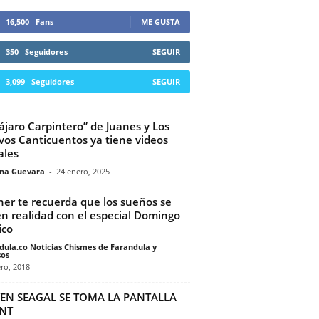
16,500
Fans
ME GUSTA
350
Seguidores
SEGUIR
3,099
Seguidores
SEGUIR
Pájaro Carpintero” de Juanes y Los
os Canticuentos ya tiene videos
ales
ina Guevara
-
24 enero, 2025
er te recuerda que los sueños se
n realidad con el especial Domingo
ico
dula.co Noticias Chismes de Farandula y
os
-
ro, 2018
VEN SEAGAL SE TOMA LA PANTALLA
TNT