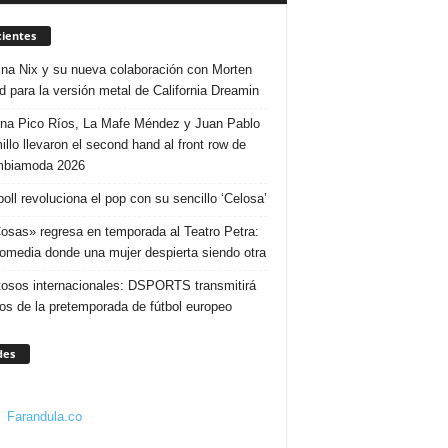
ientes
ina Nix y su nueva colaboración con Morten
d para la versión metal de California Dreamin
ina Pico Ríos, La Mafe Méndez y Juan Pablo
illo llevaron el second hand al front row de
mbiamoda 2026
poll revoluciona el pop con su sencillo ‘Celosa’
osas» regresa en temporada al Teatro Petra:
omedia donde una mujer despierta siendo otra
osos internacionales: DSPORTS transmitirá
dos de la pretemporada de fútbol europeo
des
Farandula.co