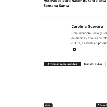
Activades para hacer durante esta
Semana Santa
Carolina Guevara
Comunicadora Social y Peri
de medios y análisis de inf
cultura, asistente en produ
Artículos relacionados
Más del autor
Video
Colombi