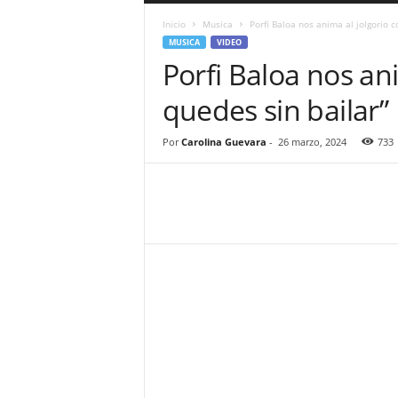
a
Inicio
Musica
Porfi Baloa nos anima al jolgorio 
r
MUSICA
VIDEO
a
Porfi Baloa nos ani
n
d
quedes sin bailar”
u
l
a
Por
Carolina Guevara
-
26 marzo, 2024
733
.
C
O
N
o
t
i
c
i
a
s
d
e