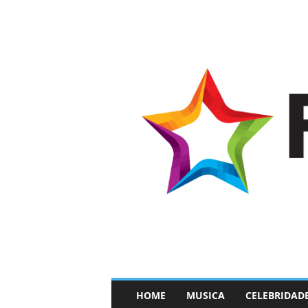
–
HOME
MUSICA
CELEBRIDAD
F