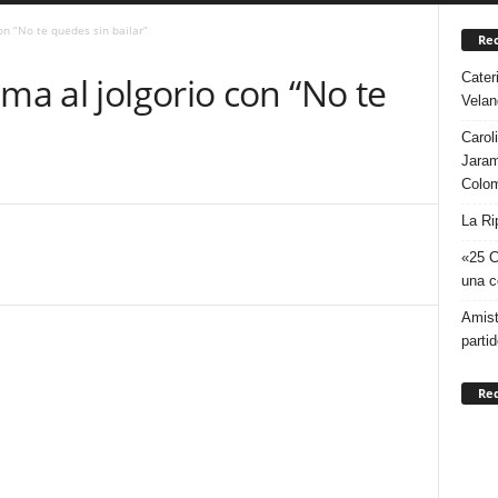
con “No te quedes sin bailar”
Rec
Cater
ma al jolgorio con “No te
Velan
Carol
Jaram
Colo
La Ri
«25 C
una c
Amist
parti
Re