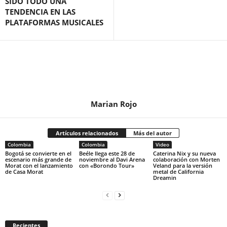
SIDO TODO UNA
TENDENCIA EN LAS
PLATAFORMAS MUSICALES
Marian Rojo
Artículos relacionados
Más del autor
Colombia
Colombia
Video
Bogotá se convierte en el
Beéle llega este 28 de
Caterina Nix y su nueva
escenario más grande de
noviembre al Davi Arena
colaboración con Morten
Morat con el lanzamiento
con «Borondo Tour»
Veland para la versión
de Casa Morat
metal de California
Dreamin
Recientes