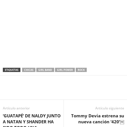
ETIQUETAS
CHICAS
GIRL BAND
GIRL POWER
ROCK
Artículo anterior
Artículo siguiente
‘GUATAPÉ’ DE NALDY JUNTO
Tommy Devia estrena su
A NATAN Y SHANDER HA
nueva canción ‘420’￼