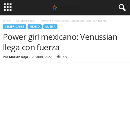
Inicio
Celebridades
Power girl mexicano: Venussian llega con fuerza
CELEBRIDADES
MEXICO
MUSICA
Power girl mexicano: Venussian
llega con fuerza
Por
Marian Rojo
-
20 abril, 2022
999