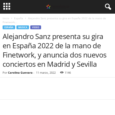
Inicio
España
Alejandro Sanz presenta su gira en España 2022 de la mano de
Finetwork,...
ESPAÑA
MUSICA
VIDEO
Alejandro Sanz presenta su gira
en España 2022 de la mano de
Finetwork, y anuncia dos nuevos
conciertos en Madrid y Sevilla
Por
Carolina Guevara
-
11 marzo, 2022
1146