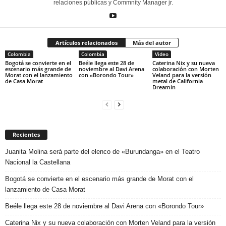
relaciones públicas y Commnity Manager jr.
Artículos relacionados
Más del autor
Colombia
Colombia
Video
Bogotá se convierte en el
Beéle llega este 28 de
Caterina Nix y su nueva
escenario más grande de
noviembre al Davi Arena
colaboración con Morten
Morat con el lanzamiento
con «Borondo Tour»
Veland para la versión
de Casa Morat
metal de California
Dreamin
Recientes
Juanita Molina será parte del elenco de «Burundanga» en el Teatro
Nacional la Castellana
Bogotá se convierte en el escenario más grande de Morat con el
lanzamiento de Casa Morat
Beéle llega este 28 de noviembre al Davi Arena con «Borondo Tour»
Caterina Nix y su nueva colaboración con Morten Veland para la versión