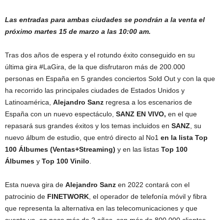
Las entradas para ambas ciudades se pondrán a la venta el
próximo
martes 15 de marzo a las 10:00 am.
Tras dos años de espera y el rotundo éxito conseguido en su
última gira #LaGira, de la que disfrutaron más de 200.000
personas en España en 5 grandes conciertos Sold Out y con la que
ha recorrido las principales ciudades de Estados Unidos y
Latinoamérica,
Alejandro Sanz
regresa a los escenarios de
España con un nuevo espectáculo,
SANZ EN VIVO,
en el que
repasará sus grandes éxitos y los temas incluidos en
SANZ
, su
nuevo álbum de estudio, que entró directo al No1
en la lista Top
100 Álbumes (Ventas+Streaming)
y en las listas
Top 100
Álbumes
y
Top 100 Vinilo
.
Esta nueva gira de
Alejandro Sanz
en 2022 contará con el
patrocinio de
FINETWORK
, el operador de telefonía móvil y fibra
que representa la alternativa en las telecomunicaciones y que
cuenta ya, en poco más de 2 años, con más de 800.000 clientes.