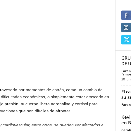
GRU
DE 
Faran
famos
20 jun
atravesado por momentos de estrés, como un cambio de
El c
su s
, dificultades económicas, o simplemente estar atascado en
 presión, tu cuerpo libera adrenalina y cortisol para
Faran
ituaciones que son difíciles de afrontar.
Kevi
en B
 y cardiovascular, entre otros, se pueden ver afectados a
Carol