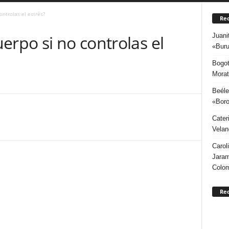
ontrolas el estrés?
Rec
Juani
erpo si no controlas el
«Buru
Bogot
Morat
Beéle
«Boro
Cater
Velan
Carol
Jaram
Colo
Re