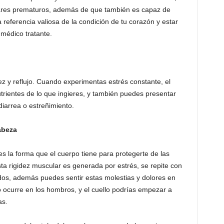
iculares prematuros, además de que también es capaz de
na referencia valiosa de la condición de tu corazón y estar
u médico tratante.
z y reflujo. Cuando experimentas estrés constante, el
trientes de lo que ingieres, y también puedes presentar
iarrea o estreñimiento.
cabeza
s la forma que el cuerpo tiene para protegerte de las
sta rigidez muscular es generada por estrés, se repite con
odos, además puedes sentir estas molestias y dolores en
o ocurre en los hombros, y el cuello podrías empezar a
as.