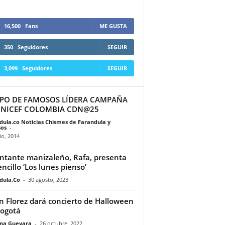
16,500
Fans
ME GUSTA
350
Seguidores
SEGUIR
3,099
Seguidores
SEGUIR
PO DE FAMOSOS LÍDERA CAMPAÑA
UNICEF COLOMBIA CDN@25
dula.co Noticias Chismes de Farandula y
os
-
io, 2014
antante manizaleño, Rafa, presenta
encillo ‘Los lunes pienso’
dula.Co
-
30 agosto, 2023
n Florez dará concierto de Halloween
ogotá
ina Guevara
-
26 octubre, 2022