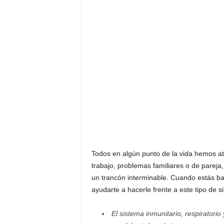
F
a
m
o
s
o
s
Todos en algún punto de la vida hemos 
trabajo, problemas familiares o de pareja
un trancón interminable. Cuando estás bajo
ayudarte a hacerle frente a este tipo de s
El sistema inmunitario, respiratorio