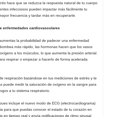
trés hace que se reduzca la respuesta natural de tu cuerpo
agentes infecciosos pueden impactar más fácilmente tu
ayor frecuencia y tardar más en recuperarte.
o de enfermedades cardiovasculares
 aumentas la probabilidad de padecer una enfermedad
n bombea más rápido, las hormonas hacen que los vasos
xígeno a los músculos, lo que aumenta la presión arterial.
para respirar o empezar a hacerlo de forma acelerada
e respiración basándose en tus mediciones de estrés y te
s puede medir la saturación de oxígeno en la sangre para
sgos a tu sistema respiratorio.
á, pues incluye el nuevo modo de ECG (electrocardiograma)
ncia para que puedas conocer el estado de tu corazón en
 en tiempo real y envía notificaciones de ritmo sinusal,