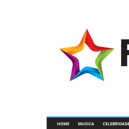
–
HOME
MUSICA
CELEBRIDAD
F