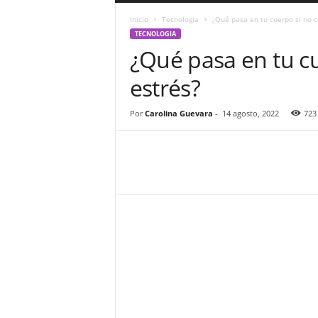
a
Inicio
Tecnologia
¿Qué pasa en tu cuerpo si no c
r
TECNOLOGIA
a
¿Qué pasa en tu cu
n
d
estrés?
u
l
a
Por
Carolina Guevara
-
14 agosto, 2022
723
.
C
O
N
o
t
i
c
i
a
s
d
e