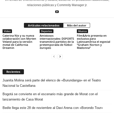
relaciones públicas y Commnity Manager jr.
Artículos relacionados
Más del autor
Video
Deportes
Musica
Caterina Nix y su nueva
Amistosos
Film&Arts presenta en
colaboración con Morten
internacionales: DSPORTS
exclusiva para
Veland para la versión
transmitirá partidos de la
Latinoamérica el especial
metal de California
pretemporada de fútbol
“Graham Norton y
Dreamin
europeo
Madonna”
Recientes
Juanita Molina será parte del elenco de «Burundanga» en el Teatro
Nacional la Castellana
Bogotá se convierte en el escenario más grande de Morat con el
lanzamiento de Casa Morat
Beéle llega este 28 de noviembre al Davi Arena con «Borondo Tour»