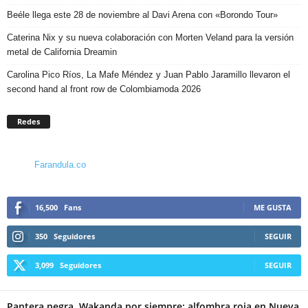
Beéle llega este 28 de noviembre al Davi Arena con «Borondo Tour»
Caterina Nix y su nueva colaboración con Morten Veland para la versión
metal de California Dreamin
Carolina Pico Ríos, La Mafe Méndez y Juan Pablo Jaramillo llevaron el
second hand al front row de Colombiamoda 2026
Redes
Farandula.co
16,500
Fans
ME GUSTA
350
Seguidores
SEGUIR
3,099
Seguidores
SEGUIR
Pantera negra, Wakanda por siempre: alfombra roja en Nueva