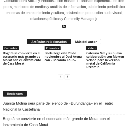
Comunicadora Social y Periodista con más de 11 años de experiencia en free
press, monitoreo de medios y análisis de información, cubrimiento periodístico
en temas de entretenimiento y cultura, asistente en producción audiovisual,
relaciones públicas y Commnity Manager jr.
Artículos relacionados
Más del autor
Colombia
Colombia
Video
Bogotá se convierte en el
Beéle llega este 28 de
Caterina Nix y su nueva
escenario más grande de
noviembre al Davi Arena
colaboración con Morten
Morat con el lanzamiento
con «Borondo Tour»
Veland para la versión
de Casa Morat
metal de California
Dreamin
Recientes
Juanita Molina será parte del elenco de «Burundanga» en el Teatro
Nacional la Castellana
Bogotá se convierte en el escenario más grande de Morat con el
lanzamiento de Casa Morat