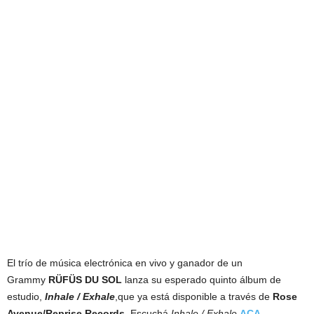
El trío de música electrónica en vivo y ganador de un
Grammy
RÜFÜS DU SOL
lanza su esperado quinto álbum de
estudio,
Inhale / Exhale
,que ya está disponible a través de
Rose
Avenue/Reprise Records
. Escuchá
Inhale / Exhale
ACA