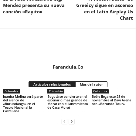
Mendez presenta su nueva
Greeicy sigue en ascenso
canción «Rayito»
en el Latin Airplay Us
Chart
Farandula.Co
Artículos relacionados
Más del autor
Colombia
Colombia
Colombia
Juanita Molina será parte
Bogotá se convierte en el
Beéle llega este 28 de
del elenco de
escenario más grande de
noviembre al Davi Arena
«Burundanga» en el
Morat con el lanzamiento
con «Borondo Tour»
Teatro Nacional la
de Casa Morat
Castellana