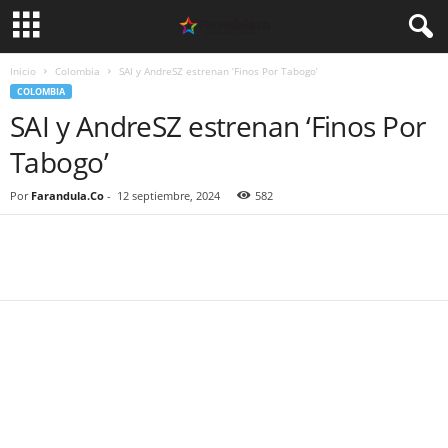
Inicio
Colombia
SAI y AndreSZ estrenan ‘Finos Por Tabogo’
COLOMBIA
SAI y AndreSZ estrenan ‘Finos Por
Tabogo’
Por
Farandula.Co
-
12 septiembre, 2024
582