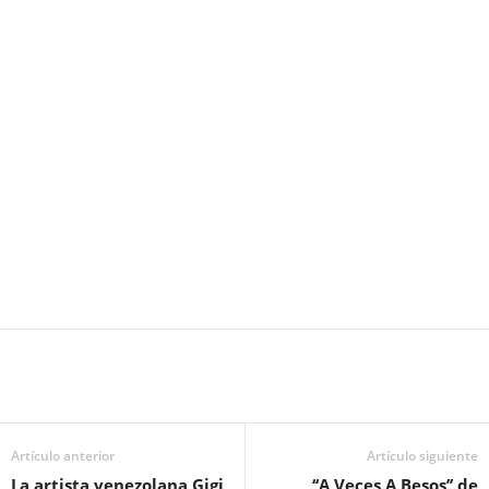
Artículo anterior
Artículo siguiente
La artista venezolana Gigi
‘‘A Veces A Besos’’ de