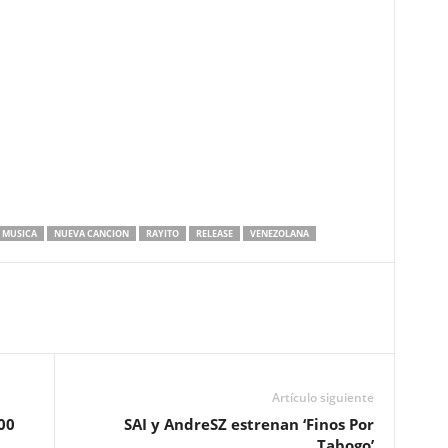
MUSICA
NUEVA CANCION
RAYITO
RELEASE
VENEZOLANA
Artículo siguiente
00
SAI y AndreSZ estrenan ‘Finos Por
Tabogo’