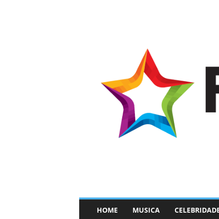
–
HOME
MUSICA
CELEBRIDAD
F