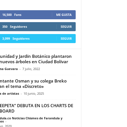
16,500
Fans
ME GUSTA
350
Seguidores
SEGUIR
3,099
Seguidores
SEGUIR
nidad y Jardín Botánico plantaron
nuevos árboles en Ciudad Bolívar
ina Guevara
-
7 julio, 2022
antante Osman y su colega Breko
an el tema «Discreto»
 de artistas
-
10 junio, 2025
JEEPETA” DEBUTA EN LOS CHARTS DE
LBOARD
dula.co Noticias Chismes de Farandula y
os
-
yo, 2020