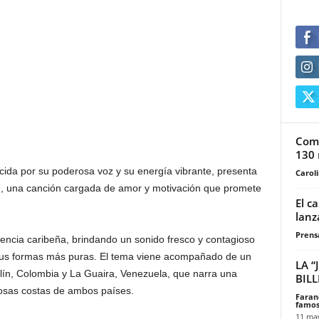
Comu
130 
cida por su poderosa voz y su energía vibrante, presenta
Carol
»
, una canción cargada de amor y motivación que promete
El c
lanz
Prensa
esencia caribeña, brindando un sonido fresco y contagioso
n sus formas más puras. El tema viene acompañado de un
LA “
lín, Colombia y La Guaira, Venezuela, que narra una
BIL
osas costas de ambos países.
Faran
famos
11 ma