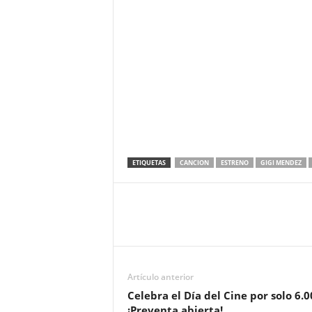
ETIQUETAS
CANCION
ESTRENO
GIGI MENDEZ
Artículo anterior
Celebra el Día del Cine por solo 6.0
¡Preventa abierta!