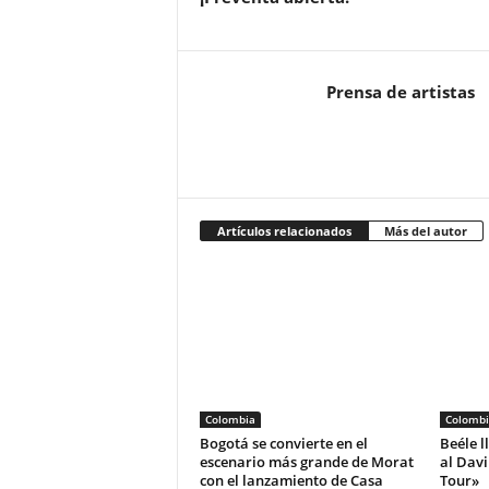
Prensa de artistas
Artículos relacionados
Más del autor
Colombia
Colombi
Bogotá se convierte en el
Beéle l
escenario más grande de Morat
al Dav
con el lanzamiento de Casa
Tour»