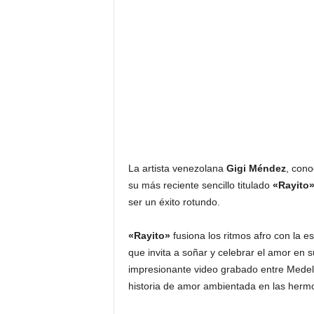
F
a
m
o
s
o
s
La artista venezolana
Gigi Méndez
, cono
su más reciente sencillo titulado
«Rayito
ser un éxito rotundo.
«Rayito»
fusiona los ritmos afro con la 
que invita a soñar y celebrar el amor e
impresionante video grabado entre Medel
historia de amor ambientada en las herm