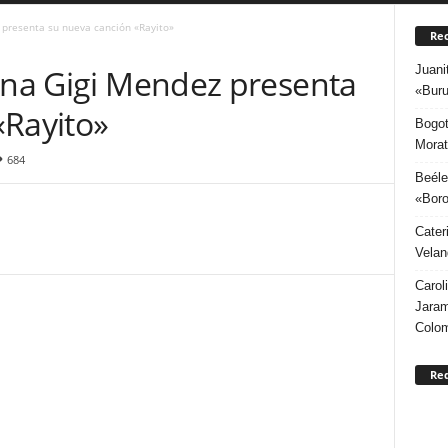
 presenta su nueva canción «Rayito»
Rec
Juani
lana Gigi Mendez presenta
«Buru
«Rayito»
Bogot
Morat
684
Beéle
«Boro
Cater
Velan
Carol
Jaram
Colo
Re