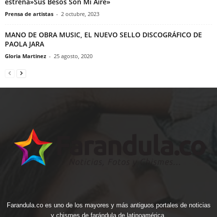
estrena»Sus Besos Son Mi Aire»
Prensa de artistas
-
2 octubre, 2023
MANO DE OBRA MUSIC, EL NUEVO SELLO DISCOGRÁFICO DE
PAOLA JARA
Gloria Martinez
-
25 agosto, 2020
Farandula.co es uno de los mayores y más antiguos portales de noticias
y chismes de farándula de latinoamérica.