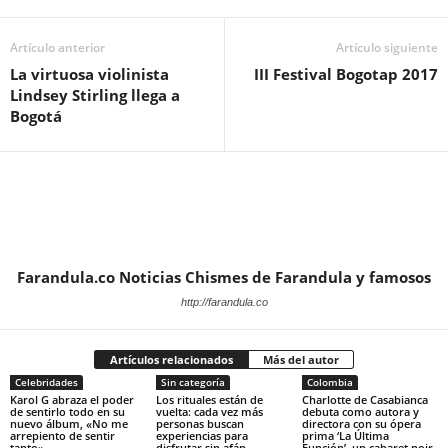
Artículo anterior
Artículo siguiente
La virtuosa violinista
III Festival Bogotap 2017
Lindsey Stirling llega a
Bogotá
Farandula.co Noticias Chismes de Farandula y famosos
http://farandula.co
Artículos relacionados
Más del autor
Celebridades
Sin categoría
Colombia
Karol G abraza el poder
Los rituales están de
Charlotte de Casabianca
de sentirlo todo en su
vuelta: cada vez más
debuta como autora y
nuevo álbum, «No me
personas buscan
directora con su ópera
arrepiento de sentir
experiencias para
prima ‘La Última
tanto»
disfrutar sin afán
Función’, un cabaret noir