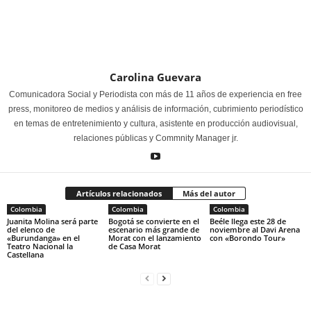
Carolina Guevara
Comunicadora Social y Periodista con más de 11 años de experiencia en free
press, monitoreo de medios y análisis de información, cubrimiento periodístico
en temas de entretenimiento y cultura, asistente en producción audiovisual,
relaciones públicas y Commnity Manager jr.
Artículos relacionados
Más del autor
Colombia
Colombia
Colombia
Juanita Molina será parte
Bogotá se convierte en el
Beéle llega este 28 de
del elenco de
escenario más grande de
noviembre al Davi Arena
«Burundanga» en el
Morat con el lanzamiento
con «Borondo Tour»
Teatro Nacional la
de Casa Morat
Castellana