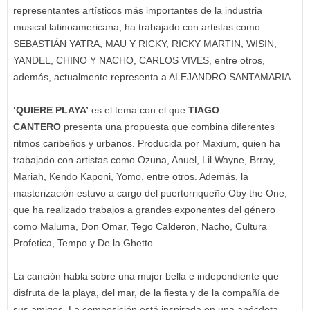
representantes artísticos más importantes de la industria
musical latinoamericana, ha trabajado con artistas como
SEBASTIÁN YATRA, MAU Y RICKY, RICKY MARTIN, WISIN,
YANDEL, CHINO Y NACHO, CARLOS VIVES, entre otros,
además, actualmente representa a ALEJANDRO SANTAMARIA.
‘QUIERE PLAYA’
es el tema con el que
TIAGO
CANTERO
presenta una propuesta que combina diferentes
ritmos caribeños y urbanos. Producida por Maxium, quien ha
trabajado con artistas como Ozuna, Anuel, Lil Wayne, Brray,
Mariah, Kendo Kaponi, Yomo, entre otros. Además, la
masterización estuvo a cargo del puertorriqueño Oby the One,
que ha realizado trabajos a grandes exponentes del género
como Maluma, Don Omar, Tego Calderon, Nacho, Cultura
Profetica, Tempo y De la Ghetto.
La canción habla sobre una mujer bella e independiente que
disfruta de la playa, del mar, de la fiesta y de la compañía de
sus amigos. La composición está inspirada en una anécdota