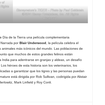
 of
 Rights
Disneynature’s TIGER – Photo by Paul Goldstein.
©2024 Disney Enterprises, Inc. All Rights
Reserved.
e Día de la Tierra una película complementaria
. Narrada por
Blair Underwood
, la película celebra el
s animales más icónicos del mundo. Las poblaciones de
 punto que muchos de estos grandes felinos están
 India para adentrarse en granjas y aldeas, un desafío
os héroes de esta historia son los veterinarios, los
edicadas a garantizar que los tigres y las personas puedan
ature está dirigida por Rob Sullivan, codirigida por Alistair
rlowitz, Mark Linfield y Roy Conli.