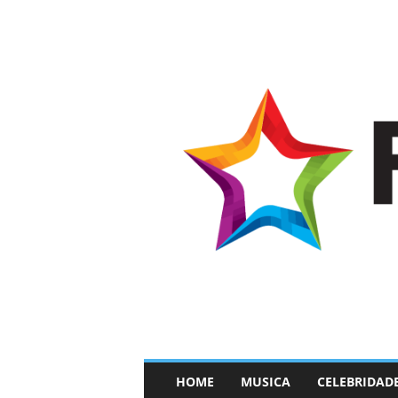
–
HOME
MUSICA
CELEBRIDAD
F