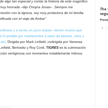
e algo tan especial y contar la historia de este magnífico
 muy honrada –
dijo Chopra Jonas–.
Siempre me
The 
nexión con la tigresa, soy muy protectora de mi familia.
segu
ificada con el viaje de Ambar”.
Prensa
revoltosos y a veces un poco torpes– tienen mucho que
 lo posible por mantenerlos a salvo de pitones, osos y
ahí.
Dirigida por Mark Linfield, codirigida por Vanessa
infield, Berlowitz y Roy Conli,
TIGRES
es la culminación
cción vertiginosa con momentos notablemente íntimos.