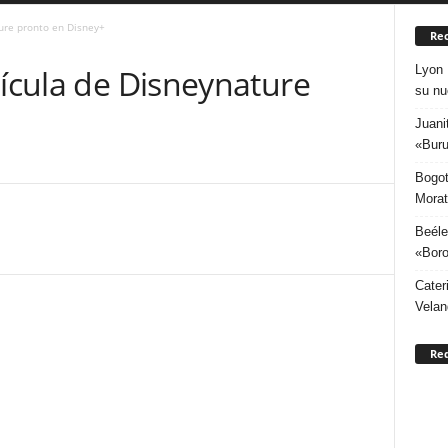
ture pronto en Disney+
Rec
Lyon 
lícula de Disneynature
su nu
Juani
«Buru
Bogot
Morat
Beéle
«Boro
Cater
Velan
Re