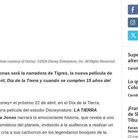
Supe
alte
oto courtesy of Disney. ©2024 Disney Enterprises, Inc. All Rights Reserved.
Carol
onas será la narradora de T
igres
, la nueva película de
il,
Día de la Tierra y cuando se cumplen 15 años del
Lo q
Col
Carol
ney+ el próximo 22 de abril, en el Día de la Tierra,
¡Fra
ra película del estudio Disneynature:
LA TIERRA
.
de S
a Jonas
narrará la emocionante historia, que revela a uno
Tibu
áticos del planeta, invitando a la audiencia a realizar un
Faran
famos
e cría a sus cachorros en los legendarios bosques de la
23 mar