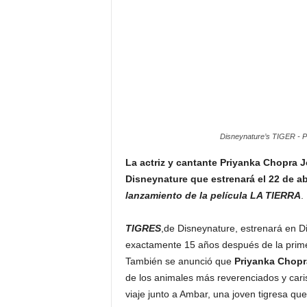
F
a
m
o
s
o
s
Disneynature’s TIGER - Ph
La actriz y cantante Priyanka Chopra J
Disneynature que estrenará el 22 de abr
lanzamiento de la película LA TIERRA
.
TIGRES
,de Disneynature, estrenará en Dis
exactamente 15 años después de la prime
También se anunció que
Priyanka Chopr
de los animales más reverenciados y carism
viaje junto a Ambar, una joven tigresa qu