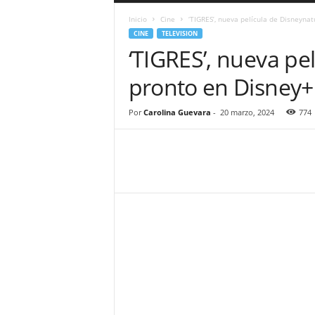
a
Inicio
Cine
‘TIGRES’, nueva película de Disneyna
r
CINE
TELEVISION
a
‘TIGRES’, nueva pe
n
d
pronto en Disney+
u
l
a
Por
Carolina Guevara
-
20 marzo, 2024
774
.
C
O
N
o
t
i
c
i
a
s
d
e