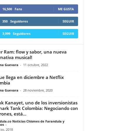
16,500
Fans
ME GUSTA
350
Seguidores
SEGUIR
3,099
Seguidores
SEGUIR
r Ram: flow y sabor, una nueva
rnativa musical!
ina Guevara
-
11 octubre, 2022
ue llega en diciembre a Netflix
ombia
ina Guevara
-
28 noviembre, 2020
nk Kanayet, uno de los inversionistas
hark Tank Colombia: Negociando con
rones, está...
dula.co Noticias Chismes de Farandula y
os
-
zo, 2018