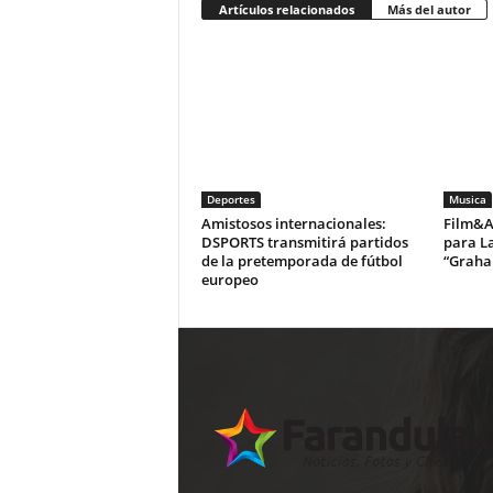
Artículos relacionados
Más del autor
Deportes
Musica
Amistosos internacionales:
Film&Ar
DSPORTS transmitirá partidos
para La
de la pretemporada de fútbol
“Graha
europeo