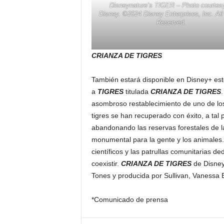
Disneynature’s TIGER – Photo courtesy
Disney. ©2024 Disney Enterprises, Inc. All
Reserved.
CRIANZA DE TIGRES
También estará disponible en Disney+ est
a
TIGRES
titulada
CRIANZA DE TIGRES
asombroso restablecimiento de uno de lo
tigres se han recuperado con éxito, a tal
abandonando las reservas forestales de la
monumental para la gente y los animales. L
científicos y las patrullas comunitarias d
coexistir.
CRIANZA DE TIGRES
de Disneyn
Tones y producida por Sullivan, Vanessa Be
*Comunicado de prensa