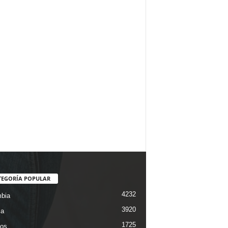
TEGORÍA POPULAR
4232
bia
3920
ca
1725
os