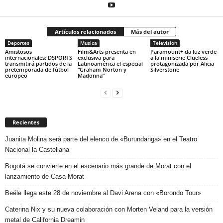
Artículos relacionados
Más del autor
Deportes
Musica
Television
Amistosos
Film&Arts presenta en
Paramount+ da luz verde
internacionales: DSPORTS
exclusiva para
a la miniserie Clueless
transmitirá partidos de la
Latinoamérica el especial
protagonizada por Alicia
pretemporada de fútbol
“Graham Norton y
Silverstone
europeo
Madonna”
Recientes
Juanita Molina será parte del elenco de «Burundanga» en el Teatro
Nacional la Castellana
Bogotá se convierte en el escenario más grande de Morat con el
lanzamiento de Casa Morat
Beéle llega este 28 de noviembre al Davi Arena con «Borondo Tour»
Caterina Nix y su nueva colaboración con Morten Veland para la versión
metal de California Dreamin