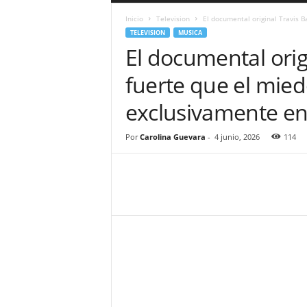
a
Inicio
Television
El documental original Travis B
r
TELEVISION
MUSICA
a
El documental orig
n
d
fuerte que el mied
u
l
exclusivamente en
a
.
C
Por
Carolina Guevara
-
4 junio, 2026
114
O
N
o
t
i
c
i
a
s
d
e