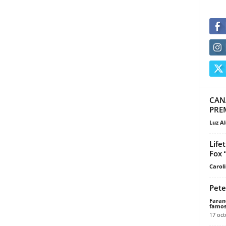
CAN
PRE
Luz Al
Life
Fox 
Carol
Pete
Faran
famos
17 oct