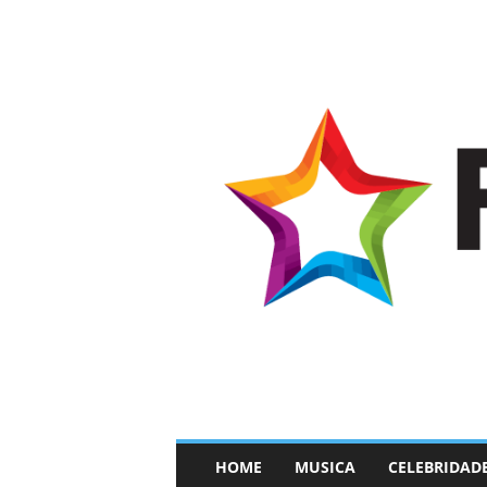
–
HOME
MUSICA
CELEBRIDAD
F