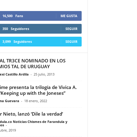
16,500
Fans
ME GUSTA
350
Seguidores
SEGUIR
3,099
Seguidores
SEGUIR
AL TR3CE NOMINADO EN LOS
MIOS TAL DE URUGUAY
exi Castillo Ardila
-
25 julio, 2013
time presenta la trilogía de Vivica A.
“Keeping up with the Joneses”
ina Guevara
-
18 enero, 2022
r Nieto, lanzó ‘Dile la verdad’
dula.co Noticias Chismes de Farandula y
os
-
ubre, 2019