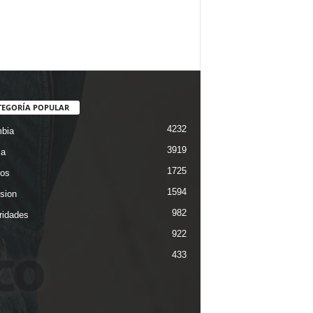
TEGORÍA POPULAR
4232
bia
3919
ca
1725
os
1594
ision
982
ridades
922
433