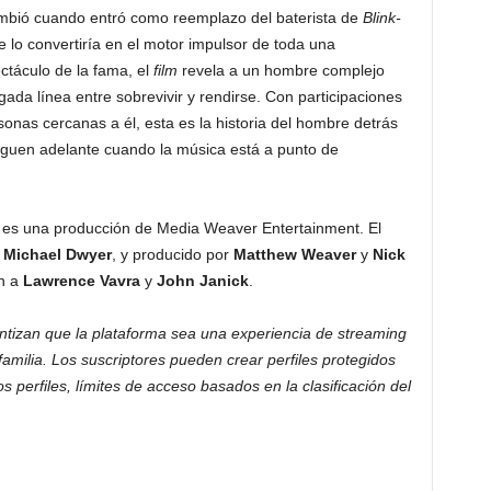
mbió cuando entró como reemplazo del baterista de
Blink-
lo convertiría en el motor impulsor de toda una
ctáculo de la fama, el
film
revela a un hombre complejo
lgada línea entre sobrevivir y rendirse. Con participaciones
sonas cercanas a él, esta es la historia del hombre detrás
iguen adelante cuando la música está a punto de
es una producción de Media Weaver Entertainment. El
y
Michael Dwyer
, y producido por
Matthew Weaver
y
Nick
n a
Lawrence Vavra
y
John Janick
.
ntizan que la plataforma sea una experiencia de streaming
milia. Los suscriptores pueden crear perfiles protegidos
 perfiles, límites de acceso basados en la clasificación del