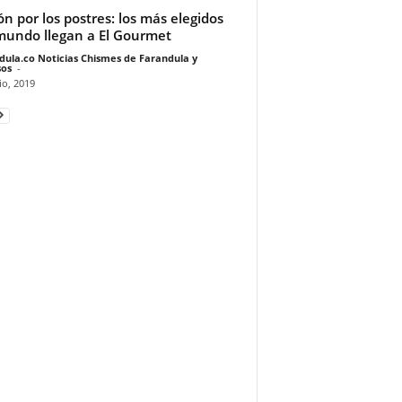
ón por los postres: los más elegidos
mundo llegan a El Gourmet
dula.co Noticias Chismes de Farandula y
os
-
io, 2019