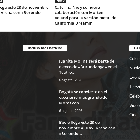
a
Video
lega este 28 de noviembre
Caterina Nix y su nueva
i Arena con «Borondo
colaboración con Morten
Veland para la versión metal de
California Dreamin
Incluso más noticias
CA
Colom
Juanita Molina será parte del
elenco de «Burundanga» en el
Musi
Teatro...
Event
6 agosto, 2026
Telev
Bogotá se convierte en el
Celeb
escenario más grande de
Morat con...
Video
6 agosto, 2026
Cine
Beéle llega este 28 de
noviembre al Davi Arena con
«Borondo...