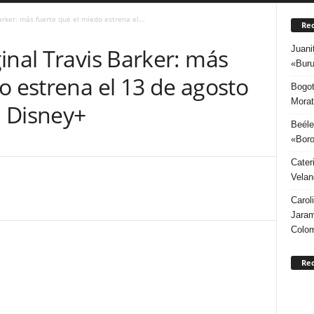
arker: más fuerte que el miedo estrena el...
Rec
Juani
inal Travis Barker: más
«Buru
o estrena el 13 de agosto
Bogot
Morat
 Disney+
Beéle
«Boro
Cater
Velan
Carol
Jaram
Colo
Re