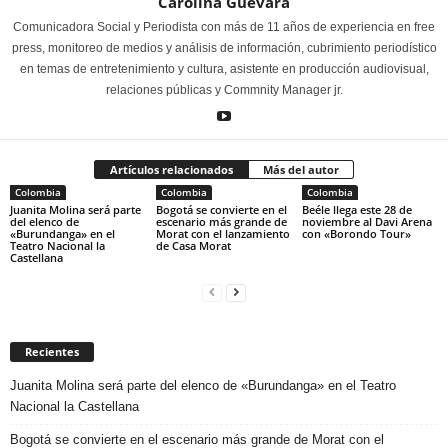
Carolina Guevara
Comunicadora Social y Periodista con más de 11 años de experiencia en free
press, monitoreo de medios y análisis de información, cubrimiento periodístico
en temas de entretenimiento y cultura, asistente en producción audiovisual,
relaciones públicas y Commnity Manager jr.
Artículos relacionados
Más del autor
Colombia
Colombia
Colombia
Juanita Molina será parte
Bogotá se convierte en el
Beéle llega este 28 de
del elenco de
escenario más grande de
noviembre al Davi Arena
«Burundanga» en el
Morat con el lanzamiento
con «Borondo Tour»
Teatro Nacional la
de Casa Morat
Castellana
Recientes
Juanita Molina será parte del elenco de «Burundanga» en el Teatro
Nacional la Castellana
Bogotá se convierte en el escenario más grande de Morat con el