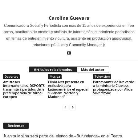
Carolina Guevara
Comunicadora Social y Periodista con más de 11 años de experiencia en free
press, monitoreo de medios y análisis de información, cubrimiento periodístico
en temas de entretenimiento y cultura, asistente en producción audiovisual,
relaciones públicas y Commnity Manager jr.
Artículos relacionados
Más del autor
Deportes
Musica
Television
Amistosos
Film&Arts presenta en
Paramount+ da luz verde
internacionales: DSPORTS
exclusiva para
a la miniserie Clueless
transmitirá partidos de la
Latinoamérica el especial
protagonizada por Alicia
pretemporada de fútbol
“Graham Norton y
Silverstone
europeo
Madonna”
Recientes
Juanita Molina será parte del elenco de «Burundanga» en el Teatro