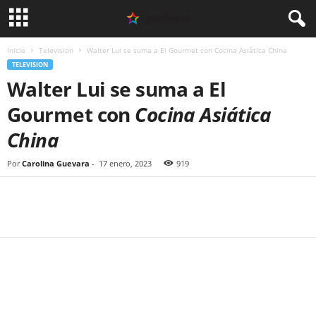
Inicio
Television
Walter Lui se suma a El Gourmet con Cocina Asiática China
TELEVISION
Walter Lui se suma a El
Gourmet con
Cocina Asiática
China
Por
Carolina Guevara
-
17 enero, 2023
919