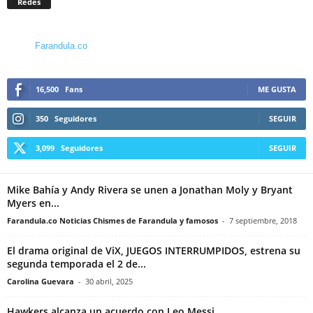
Redes
Farandula.co
16,500
Fans
ME GUSTA
350
Seguidores
SEGUIR
3,099
Seguidores
SEGUIR
Mike Bahía y Andy Rivera se unen a Jonathan Moly y Bryant
Myers en...
Farandula.co Noticias Chismes de Farandula y famosos
-
7 septiembre, 2018
El drama original de ViX, JUEGOS INTERRUMPIDOS, estrena su
segunda temporada el 2 de...
Carolina Guevara
-
30 abril, 2025
Hawkers alcanza un acuerdo con Leo Messi