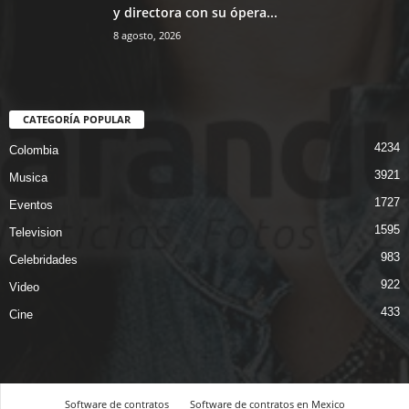
y directora con su ópera...
8 agosto, 2026
CATEGORÍA POPULAR
4234
Colombia
3921
Musica
1727
Eventos
1595
Television
983
Celebridades
922
Video
433
Cine
Software de contratos
Software de contratos en Mexico