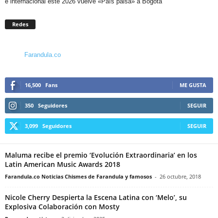
e internacional este 2026 vuelve «País paisa» a Bogotá
Redes
Farandula.co
16,500
Fans
ME GUSTA
350
Seguidores
SEGUIR
3,099
Seguidores
SEGUIR
Maluma recibe el premio ‘Evolución Extraordinaria’ en los
Latin American Music Awards 2018
Farandula.co Noticias Chismes de Farandula y famosos
-
26 octubre, 2018
Nicole Cherry Despierta la Escena Latina con ‘Melo’, su
Explosiva Colaboración con Mosty