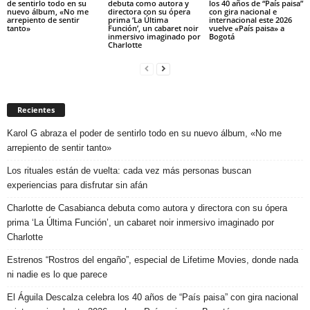
de sentirlo todo en su
debuta como autora y
los 40 años de “País paisa”
nuevo álbum, «No me
directora con su ópera
con gira nacional e
arrepiento de sentir
prima ‘La Última
internacional este 2026
tanto»
Función’, un cabaret noir
vuelve «País paisa» a
inmersivo imaginado por
Bogotá
Charlotte
Recientes
Karol G abraza el poder de sentirlo todo en su nuevo álbum, «No me
arrepiento de sentir tanto»
Los rituales están de vuelta: cada vez más personas buscan
experiencias para disfrutar sin afán
Charlotte de Casabianca debuta como autora y directora con su ópera
prima ‘La Última Función’, un cabaret noir inmersivo imaginado por
Charlotte
Estrenos “Rostros del engaño”, especial de Lifetime Movies, donde nada
ni nadie es lo que parece
El Águila Descalza celebra los 40 años de “País paisa” con gira nacional