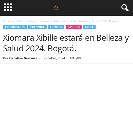
Inicio
Celebridades
Xiomara Xibille estará en Belleza y Salud 2024. Bogotá.
CELEBRIDADES
COLOMBIA
EVENTOS
FASHION
MODA
Xiomara Xibille estará en Belleza y
Salud 2024. Bogotá.
Por
Carolina Guevara
-
3 octubre, 2024
789