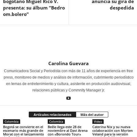
bogotano Miguel Rico V.
anuncia su gira de
presenta: su álbum “Bedro
despedida
om.bolero”
Carolina Guevara
Comunicadora Social y Periodista con más de 11 años de experiencia en free
press, monitoreo de medios y análisis de información, cubrimiento periodístico
en temas de entretenimiento y cultura, asistente en producción audiovisual,
relaciones públicas y Commnity Manager jr.
Artículos relacionados
Más del autor
Colombia
Colombia
Video
Bogotá se convierte en el
Beéle llega este 28 de
Caterina Nix y su nueva
escenario más grande de
noviembre al Davi Arena
colaboración con Morten
Morat con el lanzamiento
con «Borondo Tour»
Veland para la versión