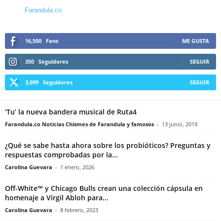
Farandula.co
16,500
Fans
ME GUSTA
350
Seguidores
SEGUIR
3,099
Seguidores
SEGUIR
‘Tu’ la nueva bandera musical de Ruta4
Farandula.co Noticias Chismes de Farandula y famosos
-
13 junio, 2019
¿Qué se sabe hasta ahora sobre los probióticos? Preguntas y
respuestas comprobadas por la...
Carolina Guevara
-
1 enero, 2026
Off-White™ y Chicago Bulls crean una colección cápsula en
homenaje a Virgil Abloh para...
Carolina Guevara
-
8 febrero, 2023