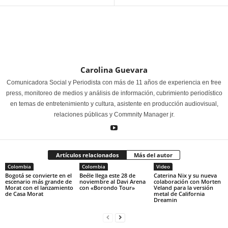
Carolina Guevara
Comunicadora Social y Periodista con más de 11 años de experiencia en free
press, monitoreo de medios y análisis de información, cubrimiento periodístico
en temas de entretenimiento y cultura, asistente en producción audiovisual,
relaciones públicas y Commnity Manager jr.
Artículos relacionados
Más del autor
Colombia
Colombia
Video
Bogotá se convierte en el
Beéle llega este 28 de
Caterina Nix y su nueva
escenario más grande de
noviembre al Davi Arena
colaboración con Morten
Morat con el lanzamiento
con «Borondo Tour»
Veland para la versión
de Casa Morat
metal de California
Dreamin