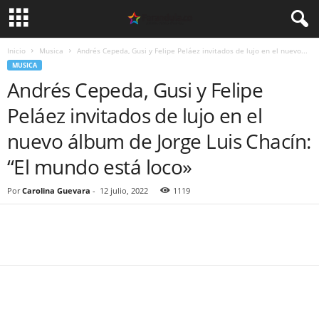
Inicio
Musica
Andrés Cepeda, Gusi y Felipe Peláez invitados de lujo en el nuevo...
MUSICA
Andrés Cepeda, Gusi y Felipe
Peláez invitados de lujo en el
nuevo álbum de Jorge Luis Chacín:
“El mundo está loco»
Por
Carolina Guevara
-
12 julio, 2022
1119