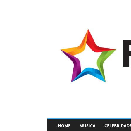
–
HOME
MUSICA
CELEBRIDAD
F