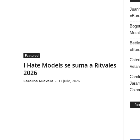
Juani
«Buru
Bogot
Morat
Beéle
«Boro
Featured
Cater
I Hate Models se suma a Ritvales
Velan
2026
Carol
Carolina Guevara
-
17 julio, 2026
Jaram
Colo
Re