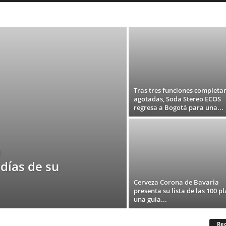
COLOMBIA
DEPORTES
ESPAÑA
FASHION
MEXICO
ORÍA
TEATRO
TECNOLOGIA
TELEVISION
USA
Tras tres funciones complet
agotadas, Soda Stereo ECOS
regresa a Bogotá para una...
a
 días de su
Cerveza Corona de Bavaria
presenta su lista de las 100 pl
una guía...
Rec