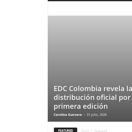
a
r
ARGENTINA
CELEBRIDADES
CINE
MODA
MUSICA
PERU
SIN CATEG
a
VIDEO
n
d
u
l
a
.
C
O
N
o
t
EDC Colombia revela l
i
distribución oficial por
c
i
primera edición
a
s
Carolina Guevara
-
31 julio, 2026
d
e
FEATURED
Inicio
Featured