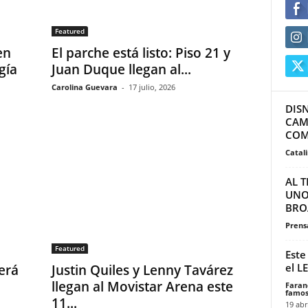
Featured
en
El parche está listo: Piso 21 y
gía
Juan Duque llegan al...
Carolina Guevara
-
17 julio, 2026
DIS
CAM
COM
Catal
AL 
UNO
BRO
Prensa
Featured
Este
el L
será
Justin Quiles y Lenny Tavárez
llegan al Movistar Arena este
Faran
famos
11...
19 abr