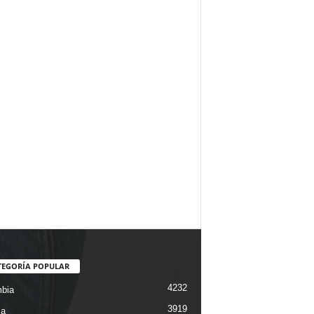
TEGORÍA POPULAR
4232
bia
3919
ca