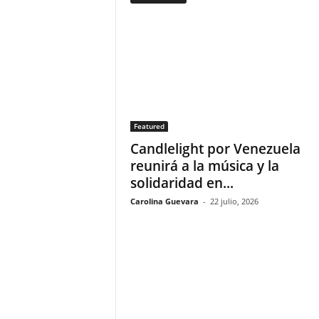
F
a
m
o
s
o
s
Featured
Candlelight por Venezuela
reunirá a la música y la
solidaridad en...
Carolina Guevara
-
22 julio, 2026