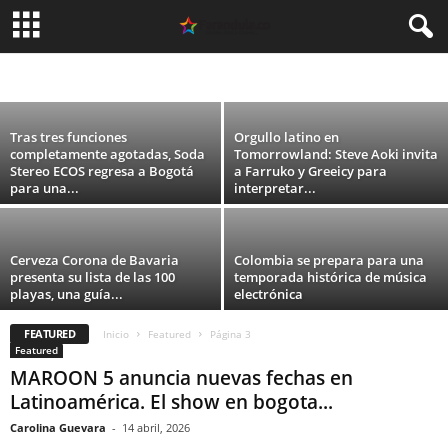
EDC Colombia revela la distribución oficial
por días de su primera edición
ARGENTINA
CELEBRIDADES
CINE
COLOMBIA
DEPORTES
ESPAÑA
Carolina Guevara
-
31 julio, 2026
FASHION
MEXICO
MODA
MUSICA
PERU
SIN CATEGORÍA
TEATRO
TECNOLOGIA
TELEVISION
USA
VIDEO
Tras tres funciones
Orgullo latino en
completamente agotadas, Soda
Tomorrowland: Steve Aoki invita
Stereo ECOS regresa a Bogotá
a Farruko y Greeicy para
para una...
interpretar...
Cerveza Corona de Bavaria
Colombia se prepara para una
presenta su lista de las 100
temporada histórica de música
playas, una guía...
electrónica
FEATURED
Inicio
Featured
Página 3
Featured
MAROON 5 anuncia nuevas fechas en
Latinoamérica. El show en bogota...
Carolina Guevara
-
14 abril, 2026