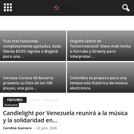
EDC Colombia revela la distribución oficial
por días de su primera edición
ARGENTINA
CELEBRIDADES
CINE
COLOMBIA
DEPORTES
ESPAÑA
Carolina Guevara
-
31 julio, 2026
FASHION
MEXICO
MODA
MUSICA
PERU
SIN CATEGORÍA
TEATRO
TECNOLOGIA
TELEVISION
USA
VIDEO
Tras tres funciones
Orgullo latino en
completamente agotadas, Soda
Tomorrowland: Steve Aoki invita
Stereo ECOS regresa a Bogotá
a Farruko y Greeicy para
para una...
interpretar...
Cerveza Corona de Bavaria
Colombia se prepara para una
presenta su lista de las 100
temporada histórica de música
playas, una guía...
electrónica
FEATURED
Inicio
Featured
Featured
Candlelight por Venezuela reunirá a la música
y la solidaridad en...
Carolina Guevara
-
22 julio, 2026