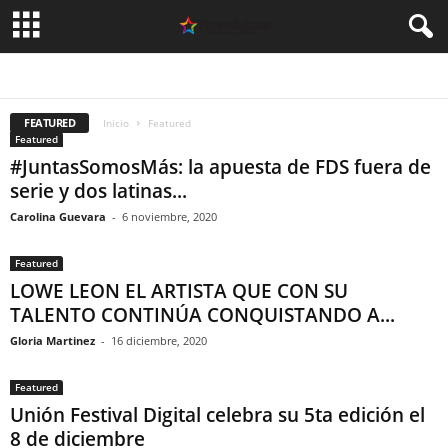
ARGENTINA
CELEBRIDADES
CINE
COLOMBIA
DEPORTES
ESPAÑA
FASHION
MEXICO
MODA
MUSICA
PERU
SIN CATEGORÍA
TEATRO
TECNOLOGIA
TELEVISION
USA
VIDEO
FEATURED
Inicio
Featured
Featured
#JuntasSomosMás: la apuesta de FDS fuera de
serie y dos latinas...
Carolina Guevara
-
6 noviembre, 2020
Featured
LOWE LEON EL ARTISTA QUE CON SU
TALENTO CONTINÚA CONQUISTANDO A...
Gloria Martinez
-
16 diciembre, 2020
Featured
Unión Festival Digital celebra su 5ta edición el
8 de diciembre