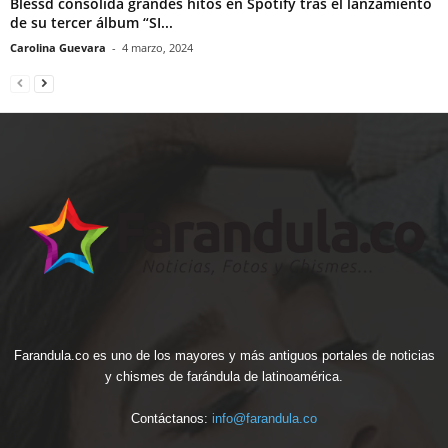
Blessd consolida grandes hitos en Spotify tras el lanzamiento
de su tercer álbum “SI...
Carolina Guevara
-
4 marzo, 2024
Farandula.co es uno de los mayores y más antiguos portales de noticias
y chismes de farándula de latinoamérica.
Contáctanos:
info@farandula.co