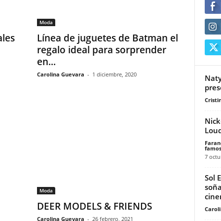
Moda
ales
Línea de juguetes de Batman el
regalo ideal para sorprender
en...
Carolina Guevara
-
1 diciembre, 2020
Naty
pres
Cristi
Nick
Lou
Faran
famos
7 octu
Sol 
soña
Moda
cine
DEER MODELS & FRIENDS
Carol
Carolina Guevara
-
26 febrero, 2021