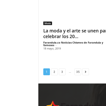
Moda
La moda y el arte se unen pa
celebrar los 20...
Farandula.co Noticias Chismes de Farandula y
famosos
-
18 mayo, 2019
...
1
2
3
35