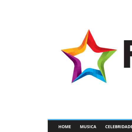
–
HOME
MUSICA
CELEBRIDAD
F