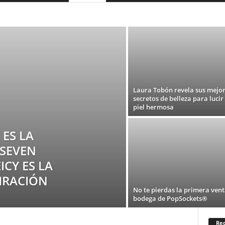
COLOMBIA
DEPORTES
ESPAÑA
FASHION
MEXICO
ORÍA
TEATRO
TECNOLOGIA
TELEVISION
USA
Laura Tobón revela sus mejo
secretos de belleza para lucir
piel hermosa
 ES LA
 SEVEN
CY ES LA
IRACIÓN
No te pierdas la primera vent
bodega de PopSockets®
Rec