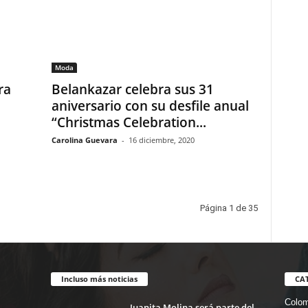
Moda
ra
Belankazar celebra sus 31
aniversario con su desfile anual
“Christmas Celebration...
Carolina Guevara
-
16 diciembre, 2020
Página 1 de 35
Incluso más noticias
CA
Colom
Juanita Molina será parte del