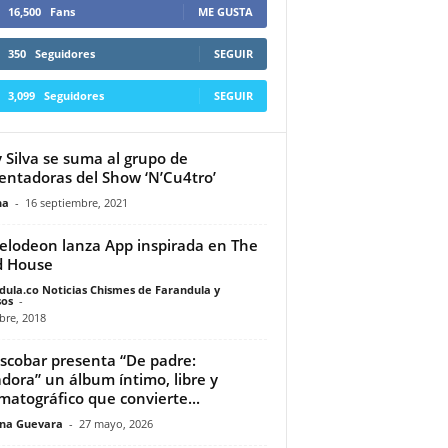
16,500
Fans
ME GUSTA
350
Seguidores
SEGUIR
3,099
Seguidores
SEGUIR
 Silva se suma al grupo de
entadoras del Show ‘N’Cu4tro’
na
-
16 septiembre, 2021
elodeon lanza App inspirada en The
d House
dula.co Noticias Chismes de Farandula y
os
-
bre, 2018
Escobar presenta “De padre:
dora” un álbum íntimo, libre y
matográfico que convierte...
ina Guevara
-
27 mayo, 2026