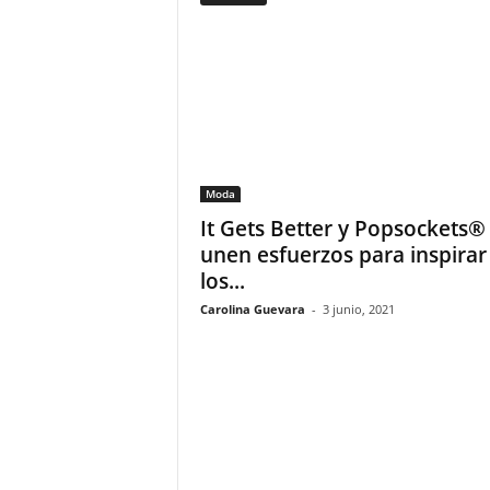
F
a
m
o
s
o
s
Moda
It Gets Better y Popsockets®
unen esfuerzos para inspirar
los...
Carolina Guevara
-
3 junio, 2021