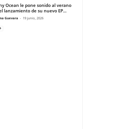
y Ocean le pone sonido al verano
el lanzamiento de su nuevo EP...
ina Guevara
-
19 junio, 2026