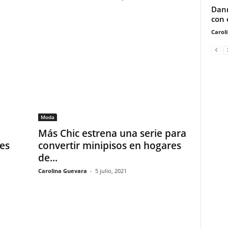
Dann
con 
Carol
Moda
Más Chic estrena una serie para
es
convertir minipisos en hogares
de...
Carolina Guevara
-
5 julio, 2021