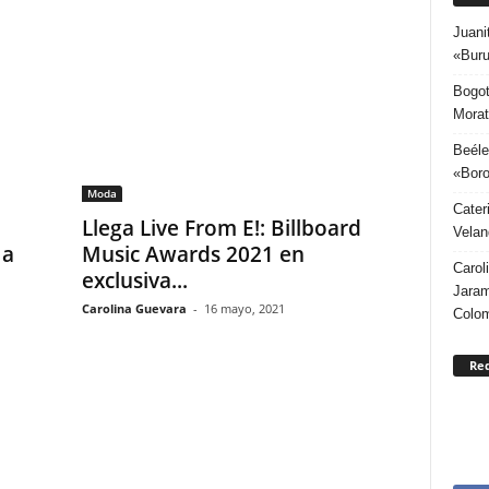
Juani
«Buru
Bogot
Morat
Beéle
«Boro
Moda
Cater
Llega Live From E!: Billboard
Velan
 a
Music Awards 2021 en
Carol
exclusiva...
Jaram
Carolina Guevara
-
16 mayo, 2021
Colo
Re